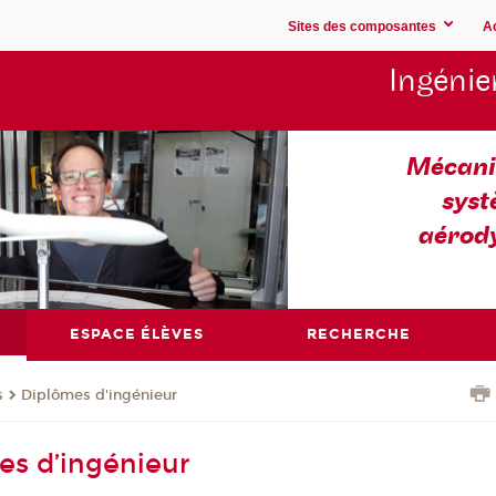
Sites des composantes
A
Ingénie
Mécaniq
syst
aérod
ESPACE ÉLÈVES
RECHERCHE
s
Diplômes d'ingénieur
es d’ingénieur