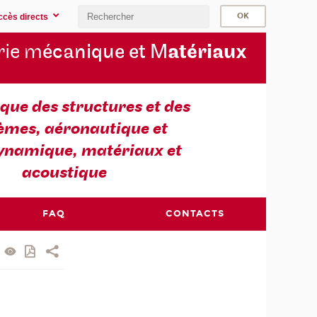
ccès directs
rie m
écanique et M
atériaux
ue des structures et des
èmes, aéronautique et
ynamique, matériaux et
acoustique
FAQ
CONTACTS