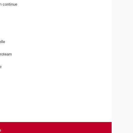
n continue
lle
éroteam
e
e