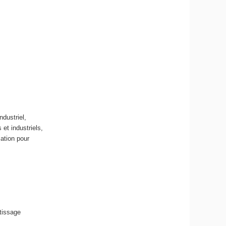
dustriel,
et industriels,
ation pour
tissage