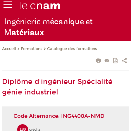
Ingénierie m
écanique et
M
atériaux
Formations
Catalogue des formations
Accueil
Diplôme d'ingénieur Spécialité
génie industriel
Code Alternance: ING4400A-NMD
180
crédits