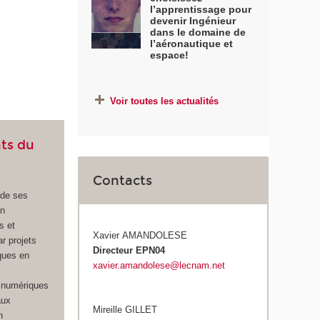
l’apprentissage pour
devenir Ingénieur
dans le domaine de
l’aéronautique et
espace!
Voir toutes les actualités
ts du
Contacts
 de ses
en
s et
Xavier AMANDOLESE
r projets
Directeur EPN04
ques en
xavier.amandolese@lecnam.net
 numériques
aux
Mireille GILLET
n