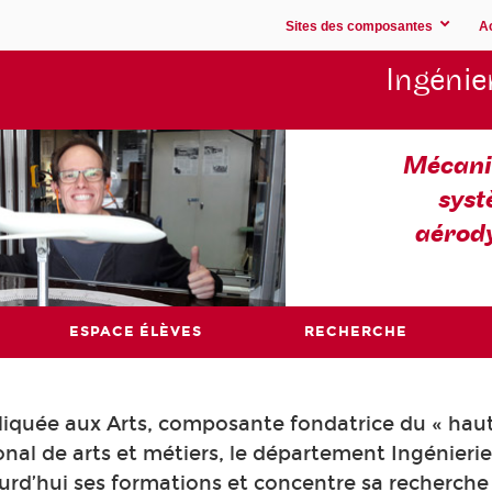
Sites des composantes
A
Ingénie
Mécaniq
syst
aérod
ESPACE ÉLÈVES
RECHERCHE
pliquée aux Arts, composante fondatrice du « hau
al de arts et métiers, le département Ingénieri
rd’hui ses formations et concentre sa recherche