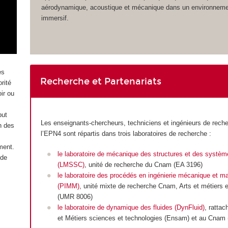
aérodynamique, acoustique et mécanique dans un environnement
immersif.
es
Recherche et Partenariats
rité
oir ou
but
Les enseignants-chercheurs, techniciens et ingénieurs de rech
n des
l’EPN4 sont répartis dans trois laboratoires de recherche :
ment.
le laboratoire de mécanique des structures et des systè
 de
(LMSSC)
, unité de recherche du Cnam (EA 3196)
le laboratoire des procédés en ingénierie mécanique et ma
(PIMM)
, unité mixte de recherche Cnam, Arts et métiers
(UMR 8006)
le laboratoire de dynamique des fluides (DynFluid)
, rattac
et Métiers sciences et technologies (Ensam) et au Cnam 