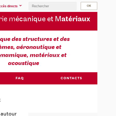
ccès directs
rie m
écanique et M
atériaux
ue des structures et des
èmes, aéronautique et
ynamique, matériaux et
acoustique
FAQ
CONTACTS
t
e
 autour