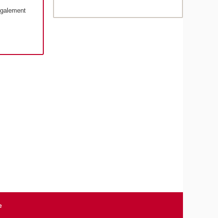
également
e