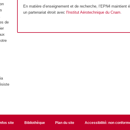
ion
En matière d’enseignement et de recherche, l’EPN4 maintient 
us
un partenariat étroit avec
l'Institut Aérotechnique du Cnam
.
.
es de
ier
aux
otre
ia
ésiste
Infos site
Bibliothèque
Plan du site
Accessibilité: non conform