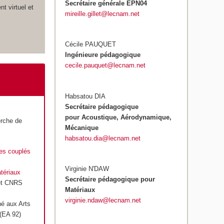
Secrétaire générale EPN04
 virtuel et
mireille.gillet@lecnam.net
Cécile PAUQUET
Ingénieure pédagogique
cecile.pauquet@lecnam.net
Habsatou DIA
Secrétaire pédagogique
pour Acoustique, Aérodynamique,
erche de
Mécanique
habsatou.dia@lecnam.net
mes couplés
Virginie N'DAW
tériaux
Secrétaire pédagogique pour
 et CNRS
Matériaux
virginie.ndaw@lecnam.net
hé aux Arts
(EA 92)