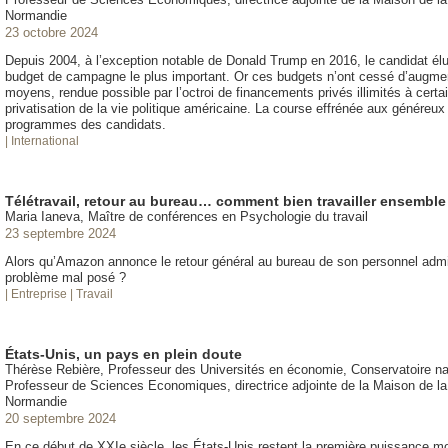
Normandie
23 octobre 2024
Depuis 2004, à l’exception notable de Donald Trump en 2016, le candidat élu 
budget de campagne le plus important. Or ces budgets n’ont cessé d’augme
moyens, rendue possible par l’octroi de financements privés illimités à certa
privatisation de la vie politique américaine. La course effrénée aux généreux 
programmes des candidats.
| International
Télétravail, retour au bureau… comment bien travailler ensemble
Maria Ianeva, Maître de conférences en Psychologie du travail
23 septembre 2024
Alors qu’Amazon annonce le retour général au bureau de son personnel administr
problème mal posé ?
| Entreprise
| Travail
États-Unis, un pays en plein doute
Thérèse Rebière, Professeur des Universités en économie, Conservatoire nat
Professeur de Sciences Economiques, directrice adjointe de la Maison de 
Normandie
20 septembre 2024
En ce début de XXIe siècle, les États-Unis restent la première puissance mon