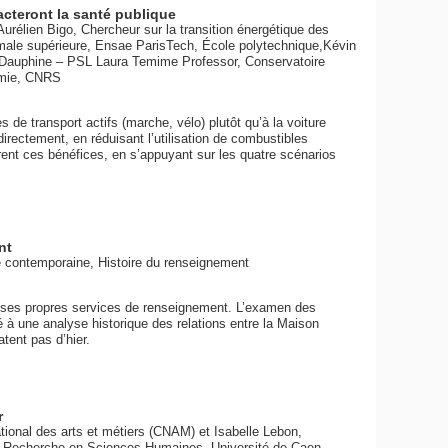
cteront la santé publique
rélien Bigo, Chercheur sur la transition énergétique des
normale supérieure, Ensae ParisTech, École polytechnique,Kévin
 Dauphine – PSL Laura Temime Professor, Conservatoire
nomie, CNRS
e transport actifs (marche, vélo) plutôt qu’à la voiture
irectement, en réduisant l’utilisation de combustibles
ffrent ces bénéfices, en s’appuyant sur les quatre scénarios
nt
e contemporaine, Histoire du renseignement
 ses propres services de renseignement. L’examen des
é à une analyse historique des relations entre la Maison
tent pas d’hier.
r
ional des arts et métiers (CNAM) et Isabelle Lebon,
la Recherche en Sciences Humaines, Université de Caen