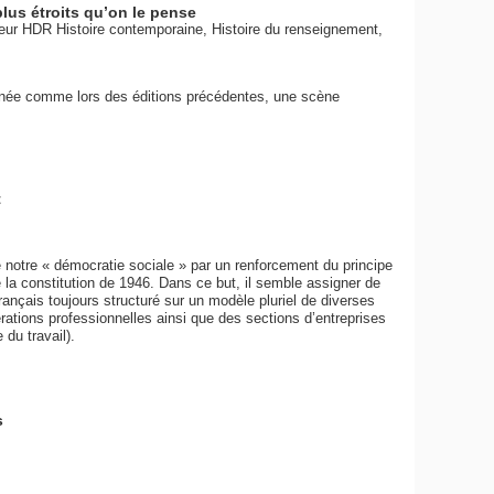
lus étroits qu’on le pense
teur HDR Histoire contemporaine, Histoire du renseignement,
année comme lors des éditions précédentes, une scène
t
de notre « démocratie sociale » par un renforcement du principe
 de la constitution de 1946. Dans ce but, il semble assigner de
 français toujours structuré sur un modèle pluriel de diverses
ations professionnelles ainsi que des sections d’entreprises
 du travail).
s