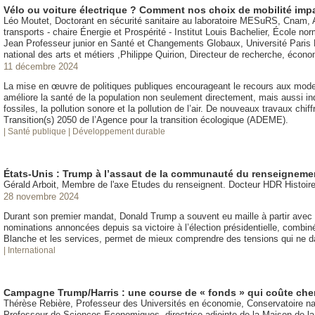
Vélo ou voiture électrique ? Comment nos choix de mobilité impa
Léo Moutet, Doctorant en sécurité sanitaire au laboratoire MESuRS, Cnam, Au
transports - chaire Énergie et Prospérité - Institut Louis Bachelier, École 
Jean Professeur junior en Santé et Changements Globaux, Université Paris
national des arts et métiers ,Philippe Quirion, Directeur de recherche, éco
11 décembre 2024
La mise en œuvre de politiques publiques encourageant le recours aux modes d
améliore la santé de la population non seulement directement, mais aussi ind
fossiles, la pollution sonore et la pollution de l’air. De nouveaux travaux chi
Transition(s) 2050 de l’Agence pour la transition écologique (ADEME).
| Santé publique
| Développement durable
États-Unis : Trump à l’assaut de la communauté du renseigneme
Gérald Arboit, Membre de l'axe Etudes du renseignent. Docteur HDR Histoir
28 novembre 2024
Durant son premier mandat, Donald Trump a souvent eu maille à partir avec
nominations annoncées depuis sa victoire à l’élection présidentielle, combin
Blanche et les services, permet de mieux comprendre des tensions qui ne da
| International
Campagne Trump/Harris : une course de « fonds » qui coûte che
Thérèse Rebière, Professeur des Universités en économie, Conservatoire nat
Professeur de Sciences Economiques, directrice adjointe de la Maison de 