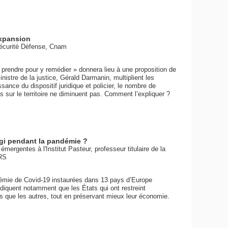
expansion
Sécurité Défense, Cnam
 prendre pour y remédier » donnera lieu à une proposition de
ministre de la justice, Gérald Darmanin, multiplient les
nce du dispositif juridique et policier, le nombre de
sur le territoire ne diminuent pas. Comment l’expliquer ?
éagi pendant la pandémie ?
mergentes à l'Institut Pasteur, professeur titulaire de la
RS
ndémie de Covid-19 instaurées dans 13 pays d’Europe
indiquent notamment que les États qui ont restreint
 que les autres, tout en préservant mieux leur économie.