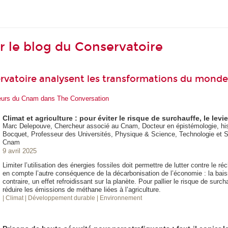
ur le blog du Conservatoire
rvatoire analysent les transformations du monde
heurs du Cnam dans The Conversation
Climat et agriculture : pour éviter le risque de surchauffe, le lev
Marc Delepouve, Chercheur associé au Cnam, Docteur en épistémologie, hist
Bocquet, Professeur des Universités, Physique & Science, Technologie et So
Cnam
9 avril 2025
Limiter l’utilisation des énergies fossiles doit permettre de lutter contre le r
en compte l’autre conséquence de la décarbonisation de l’économie : la bai
contraire, un effet refroidissant sur la planète. Pour pallier le risque de surcha
réduire les émissions de méthane liées à l’agriculture.
| Climat
| Développement durable
| Environnement