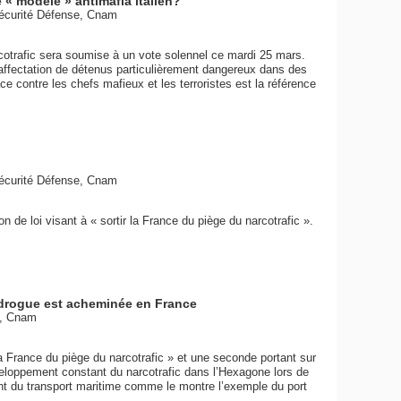
e « modèle » antimafia italien?
Sécurité Défense, Cnam
arcotrafic sera soumise à un vote solennel ce mardi 25 mars.
’affectation de détenus particulièrement dangereux dans des
ce contre les chefs mafieux et les terroristes est la référence
Sécurité Défense, Cnam
n de loi visant à « sortir la France du piège du narcotrafic ».
 drogue est acheminée en France
e, Cnam
 la France du piège du narcotrafic » et une seconde portant sur
veloppement constant du narcotrafic dans l’Hexagone lors de
nt du transport maritime comme le montre l’exemple du port