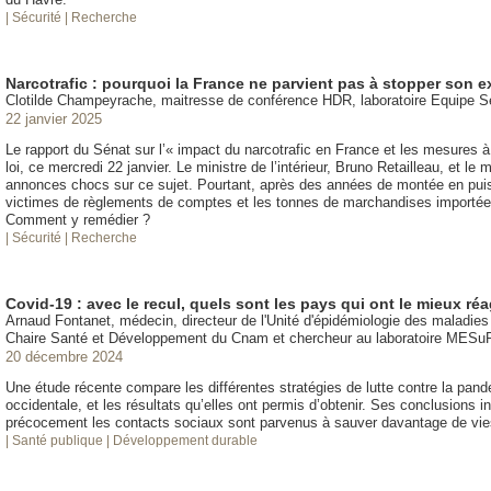
| Sécurité
| Recherche
Narcotrafic : pourquoi la France ne parvient pas à stopper son 
Clotilde Champeyrache, maitresse de conférence HDR, laboratoire Equipe 
22 janvier 2025
Le rapport du Sénat sur l’« impact du narcotrafic en France et les mesures à
loi, ce mercredi 22 janvier. Le ministre de l’intérieur, Bruno Retailleau, et le 
annonces chocs sur ce sujet. Pourtant, après des années de montée en puissa
victimes de règlements de comptes et les tonnes de marchandises importées 
Comment y remédier ?
| Sécurité
| Recherche
Covid-19 : avec le recul, quels sont les pays qui ont le mieux r
Arnaud Fontanet, médecin, directeur de l'Unité d'épidémiologie des maladies é
Chaire Santé et Développement du Cnam et chercheur au laboratoire MESu
20 décembre 2024
Une étude récente compare les différentes stratégies de lutte contre la pa
occidentale, et les résultats qu’elles ont permis d’obtenir. Ses conclusions 
précocement les contacts sociaux sont parvenus à sauver davantage de vies
| Santé publique
| Développement durable