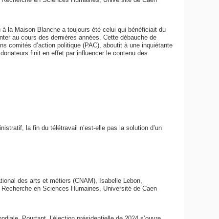
à la Maison Blanche a toujours été celui qui bénéficiait du
nter au cours des dernières années. Cette débauche de
ins comités d’action politique (PAC), aboutit à une inquiétante
donateurs finit en effet par influencer le contenu des
atif, la fin du télétravail n’est-elle pas la solution d’un
ional des arts et métiers (CNAM), Isabelle Lebon,
la Recherche en Sciences Humaines, Université de Caen
diale. Pourtant, l’élection présidentielle de 2024 s’ouvre