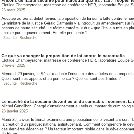
Prisons de haute sécurité pour narcotrafiquants : faut-il copier l
Clotilde Champeyrache, maitresse de conférence HDR, laboratoire Equipe 
26 mars 2025
Adoptée au Sénat début février, la proposition de loi sur la lutte contre le n
Le ministre de la justice Gérald Darmanin y a introduit un amendement sur l
prisons de haute sécurité. Le régime carcéral « dur » que l’Italie a mis en pla
choisie par le gouvernement. Est-elle pertinente ?
| Sécurité
| Recherche
Ce que va changer la proposition de loi contre le narcotrafic
Clotilde Champeyrache, maitresse de conférence HDR, laboratoire Equipe 
3 février 2025
Mercredi 29 janvier, le Sénat a adopté l’ensemble des articles de la propositio
Quels sont ses apports et sa pertinence ? Quelles sont ses limites ?
| Sécurité
| Recherche
Le marché de la cocaïne devant celui du cannabis : comment la
Michel Gandilhon, Chargé d'enseignement au sein du master de criminologi
28 janvier 2025
Mardi 28 janvier, le Sénat examinera une proposition de loi visant à « sortir
la création d’un parquet national antistupéfiant. Comment comprendre le dé
ces dernières décennies ? Un facteur important réside dans le développeme
du Havre.