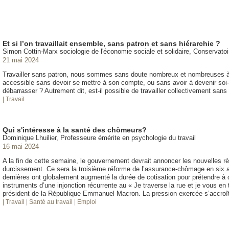
Et si l’on travaillait ensemble, sans patron et sans hiérarchie ?
Simon Cottin-Marx sociologie de l'économie sociale et solidaire, Conservatoir
21 mai 2024
Travailler sans patron, nous sommes sans doute nombreux et nombreuses à y
accessible sans devoir se mettre à son compte, ou sans avoir à devenir soi
débarrasser ? Autrement dit, est-il possible de travailler collectivement sans
| Travail
Qui s'intéresse à la santé des chômeurs?
Dominique Lhuilier, Professeure émérite en psychologie du travail
16 mai 2024
A la fin de cette semaine, le gouvernement devrait annoncer les nouvelles 
durcissement. Ce sera la troisième réforme de l’assurance-chômage en six
dernières ont globalement augmenté la durée de cotisation pour prétendre à d
instruments d’une injonction récurrente au « Je traverse la rue et je vous en 
président de la République Emmanuel Macron. La pression exercée s’accroî
| Travail
| Santé au travail
| Emploi