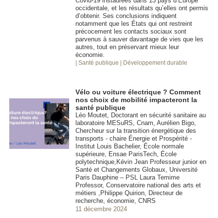
Covid-19 instaurées dans 13 pays d’Europe
occidentale, et les résultats qu’elles ont permis
d’obtenir. Ses conclusions indiquent
notamment que les États qui ont restreint
précocement les contacts sociaux sont
parvenus à sauver davantage de vies que les
autres, tout en préservant mieux leur
économie.
| Santé publique
| Développement durable
Vélo ou voiture électrique ? Comment
nos choix de mobilité impacteront la
santé publique
Léo Moutet, Doctorant en sécurité sanitaire au
laboratoire MESuRS, Cnam, Aurélien Bigo,
Chercheur sur la transition énergétique des
transports - chaire Énergie et Prospérité -
Institut Louis Bachelier, École normale
supérieure, Ensae ParisTech, École
polytechnique,Kévin Jean Professeur junior en
Santé et Changements Globaux, Université
Paris Dauphine – PSL Laura Temime
Professor, Conservatoire national des arts et
métiers ,Philippe Quirion, Directeur de
recherche, économie, CNRS
11 décembre 2024