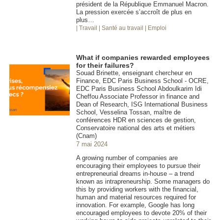
président de la République Emmanuel Macron.
La pression exercée s’accroît de plus en
plus…
| Travail
| Santé au travail
| Emploi
What if companies rewarded employees
for their failures?
Souad Brinette, enseignant chercheur en
Finance, EDC Paris Business School - OCRE,
EDC Paris Business School Abdoulkarim Idi
Cheffou Associate Professor in finance and
Dean of Research, ISG International Business
School, Vesselina Tossan, maître de
conférences HDR en sciences de gestion,
Conservatoire national des arts et métiers
(Cnam)
7 mai 2024
A growing number of companies are
encouraging their employees to pursue their
entrepreneurial dreams in-house – a trend
known as intrapreneurship. Some managers do
this by providing workers with the financial,
human and material resources required for
innovation. For example, Google has long
encouraged employees to devote 20% of their