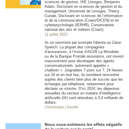
sciences de gestion, IAE Limoges, Benjamin
Adam, Doctorant en sciences de gestion et du
management, Université de Limoges, Thierry
Curiale, Doctorant en sciences de l’information
et de la communication (Cnam/DICEN) et en
cyberpsychologie (IERHR), Conservatoire
national des arts et métiers (Cnam)
11 juillet 2023
Ils se nomment par exemple Inbenta ou Zaion
Speech. La plupart des compagnies
d’assurances, à l’instar d’AG2R La Mondiale
ou de la Banque Postale assurance, ont investi
massivement pour développer des agents
conversationnels, autrement appelés «
chatbots ». Joignables 7 jours sur 7, 24 heures
sur 24 et en tout lieu, ils semblent rencontrer
auprès des clients bien plus de succès que les
échanges par téléphone, notamment pour
déclarer un sinistre. D’ici 2024, les dépenses
annuelles du secteur en matière d’intelligence
artificielle (IA) sont attendues à 3,4 milliards de
dollars.
| Numérique
| Société
Nous sous-estimons les effets négatifs
de la voiture sur la santé