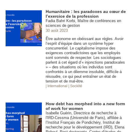
Humanitaire : les paradoxes au cœur de
l’exercice de la profession
Fadia Bahri Korbi, Maître de conférences en
sciences de gestion
30 août 2023
Être autonome en obéissant aux règles. Avoir
l’esprit d’équipe dans un système hyper
concurrentiel. Le capitalisme impose des
exigences contradictoires que les employés
sont sommés de respecter. Les sociologues
parlent à cet égard d’« injonctions paradoxales
» – des situations où les individus sont
confrontés à un dilemme insoluble, difficile à
résoudre, ce qui peut entraîner un état de
tension et de mal-être.
| International
| Société
How debt has morphed into a new form
of work for women
Isabelle Guérin, Directrice de recherche à
l'IRD-Cessma (Université de Paris), affiliée à
l’Institut Français de Pondichéry, Institut de
recherche pour le développement (IRD), Elena
Reboul, Post-doctorante, Centre d'études de