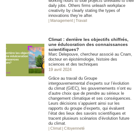
working hours to side projects unrelated to their
daily jobs. Others firms unleash workplace
creativity by clearly stating the types of
innovations they’re after.
| Management
| Travail
Climat : derrière les objectifs chiffrés,
une édulcoration des connaissances
scientifiques?
Marc Delepouve, chercheur associé au Cnam,
docteur en épistémologie, histoire des
sciences et des techniques
19 avril 2024
Grâce au travail du Groupe
intergouvernemental d’experts sur l’évolution
du climat (GIEC), les gouvernements n’ont eu
d’autre choix que de prendre au sérieux le
changement climatique et ses conséquences.
Leurs décisions s’appuient ainsi sur les
rapports du groupe d’experts, qui évaluent
l’état des lieux des savoirs scientifiques et
tracent plusieurs scénarios d’évolution future
du climat.
| Climat
| Citoyenneté