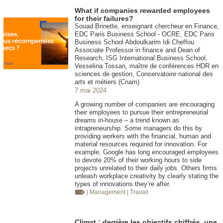
What if companies rewarded employees
for their failures?
Souad Brinette, enseignant chercheur en Finance,
EDC Paris Business School - OCRE, EDC Paris
Business School Abdoulkarim Idi Cheffou
Associate Professor in finance and Dean of
Research, ISG International Business School,
Vesselina Tossan, maître de conférences HDR en
sciences de gestion, Conservatoire national des
arts et métiers (Cnam)
7 mai 2024
A growing number of companies are encouraging
their employees to pursue their entrepreneurial
dreams in-house – a trend known as
intrapreneurship. Some managers do this by
providing workers with the financial, human and
material resources required for innovation. For
example, Google has long encouraged employees
to devote 20% of their working hours to side
projects unrelated to their daily jobs. Others firms
unleash workplace creativity by clearly stating the
types of innovations they’re after.
| Management
| Travail
Climat : derrière les objectifs chiffrés, une