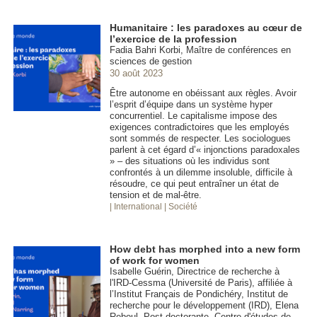
Humanitaire : les paradoxes au cœur de
l’exercice de la profession
Fadia Bahri Korbi, Maître de conférences en
sciences de gestion
30 août 2023
Être autonome en obéissant aux règles. Avoir
l’esprit d’équipe dans un système hyper
concurrentiel. Le capitalisme impose des
exigences contradictoires que les employés
sont sommés de respecter. Les sociologues
parlent à cet égard d’« injonctions paradoxales
» – des situations où les individus sont
confrontés à un dilemme insoluble, difficile à
résoudre, ce qui peut entraîner un état de
tension et de mal-être.
| International
| Société
How debt has morphed into a new form
of work for women
Isabelle Guérin, Directrice de recherche à
l'IRD-Cessma (Université de Paris), affiliée à
l’Institut Français de Pondichéry, Institut de
recherche pour le développement (IRD), Elena
Reboul, Post-doctorante, Centre d'études de