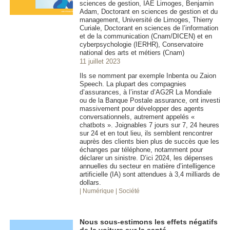
sciences de gestion, IAE Limoges, Benjamin
Adam, Doctorant en sciences de gestion et du
management, Université de Limoges, Thierry
Curiale, Doctorant en sciences de l’information
et de la communication (Cnam/DICEN) et en
cyberpsychologie (IERHR), Conservatoire
national des arts et métiers (Cnam)
11 juillet 2023
Ils se nomment par exemple Inbenta ou Zaion
Speech. La plupart des compagnies
d’assurances, à l’instar d’AG2R La Mondiale
ou de la Banque Postale assurance, ont investi
massivement pour développer des agents
conversationnels, autrement appelés «
chatbots ». Joignables 7 jours sur 7, 24 heures
sur 24 et en tout lieu, ils semblent rencontrer
auprès des clients bien plus de succès que les
échanges par téléphone, notamment pour
déclarer un sinistre. D’ici 2024, les dépenses
annuelles du secteur en matière d’intelligence
artificielle (IA) sont attendues à 3,4 milliards de
dollars.
| Numérique
| Société
Nous sous-estimons les effets négatifs
de la voiture sur la santé