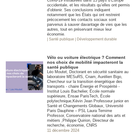
Covid-19 instaurées dans 13 pays d’Europe
occidentale, et les résultats qu’elles ont permis
d’obtenir. Ses conclusions indiquent
notamment que les États qui ont restreint
précocement les contacts sociaux sont
parvenus à sauver davantage de vies que les
autres, tout en préservant mieux leur
économie.
| Santé publique
| Développement durable
Vélo ou voiture électrique ? Comment
nos choix de mobilité impacteront la
santé publique
Léo Moutet, Doctorant en sécurité sanitaire au
laboratoire MESuRS, Cnam, Aurélien Bigo,
Chercheur sur la transition énergétique des
transports - chaire Énergie et Prospérité -
Institut Louis Bachelier, École normale
supérieure, Ensae ParisTech, École
polytechnique,Kévin Jean Professeur junior en
Santé et Changements Globaux, Université
Paris Dauphine – PSL Laura Temime
Professor, Conservatoire national des arts et
métiers ,Philippe Quirion, Directeur de
recherche, économie, CNRS
11 décembre 2024