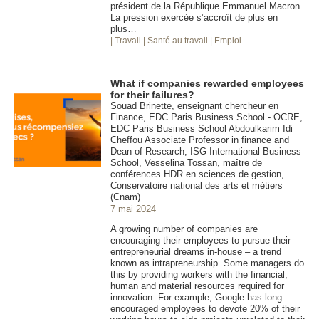
président de la République Emmanuel Macron.
La pression exercée s’accroît de plus en
plus…
| Travail
| Santé au travail
| Emploi
What if companies rewarded employees
for their failures?
Souad Brinette, enseignant chercheur en
Finance, EDC Paris Business School - OCRE,
EDC Paris Business School Abdoulkarim Idi
Cheffou Associate Professor in finance and
Dean of Research, ISG International Business
School, Vesselina Tossan, maître de
conférences HDR en sciences de gestion,
Conservatoire national des arts et métiers
(Cnam)
7 mai 2024
A growing number of companies are
encouraging their employees to pursue their
entrepreneurial dreams in-house – a trend
known as intrapreneurship. Some managers do
this by providing workers with the financial,
human and material resources required for
innovation. For example, Google has long
encouraged employees to devote 20% of their