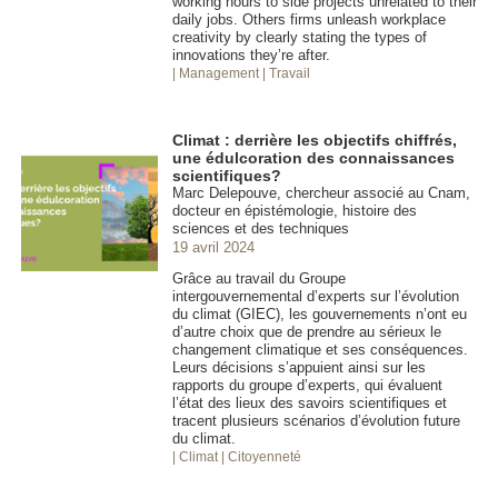
working hours to side projects unrelated to their
daily jobs. Others firms unleash workplace
creativity by clearly stating the types of
innovations they’re after.
| Management
| Travail
Climat : derrière les objectifs chiffrés,
une édulcoration des connaissances
scientifiques?
Marc Delepouve, chercheur associé au Cnam,
docteur en épistémologie, histoire des
sciences et des techniques
19 avril 2024
Grâce au travail du Groupe
intergouvernemental d’experts sur l’évolution
du climat (GIEC), les gouvernements n’ont eu
d’autre choix que de prendre au sérieux le
changement climatique et ses conséquences.
Leurs décisions s’appuient ainsi sur les
rapports du groupe d’experts, qui évaluent
l’état des lieux des savoirs scientifiques et
tracent plusieurs scénarios d’évolution future
du climat.
| Climat
| Citoyenneté