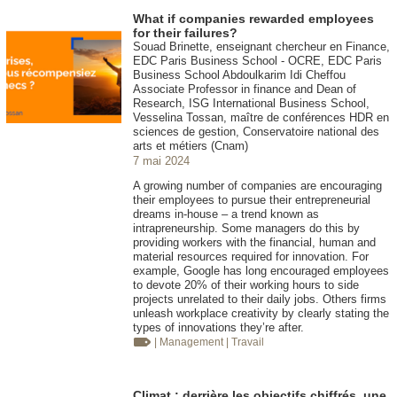
What if companies rewarded employees
for their failures?
Souad Brinette, enseignant chercheur en Finance,
EDC Paris Business School - OCRE, EDC Paris
Business School Abdoulkarim Idi Cheffou
Associate Professor in finance and Dean of
Research, ISG International Business School,
Vesselina Tossan, maître de conférences HDR en
sciences de gestion, Conservatoire national des
arts et métiers (Cnam)
7 mai 2024
A growing number of companies are encouraging
their employees to pursue their entrepreneurial
dreams in-house – a trend known as
intrapreneurship. Some managers do this by
providing workers with the financial, human and
material resources required for innovation. For
example, Google has long encouraged employees
to devote 20% of their working hours to side
projects unrelated to their daily jobs. Others firms
unleash workplace creativity by clearly stating the
types of innovations they’re after.
| Management
| Travail
Climat : derrière les objectifs chiffrés, une