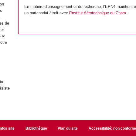
ion
En matière d’enseignement et de recherche, l’EPN4 maintient 
us
un partenariat étroit avec
l'Institut Aérotechnique du Cnam
.
.
es de
ier
aux
otre
ia
ésiste
Infos site
Bibliothèque
Plan du site
Accessibilité: non conform