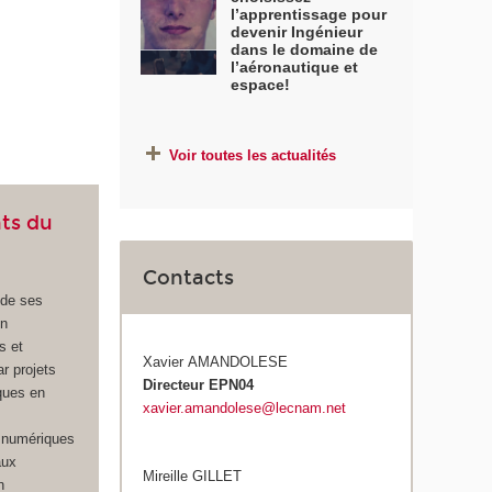
l’apprentissage pour
devenir Ingénieur
dans le domaine de
l’aéronautique et
espace!
Voir toutes les actualités
ts du
Contacts
 de ses
en
s et
Xavier AMANDOLESE
r projets
Directeur EPN04
ques en
xavier.amandolese@lecnam.net
 numériques
aux
Mireille GILLET
n