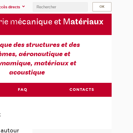
ccès directs
rie m
écanique et M
atériaux
ue des structures et des
èmes, aéronautique et
ynamique, matériaux et
acoustique
FAQ
CONTACTS
t
e
 autour