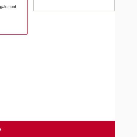
également
e