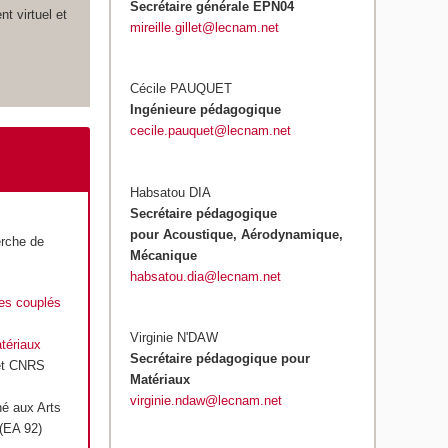
Secrétaire générale EPN04
 virtuel et
mireille.gillet@lecnam.net
Cécile PAUQUET
Ingénieure pédagogique
cecile.pauquet@lecnam.net
Habsatou DIA
Secrétaire pédagogique
pour Acoustique, Aérodynamique,
erche de
Mécanique
habsatou.dia@lecnam.net
mes couplés
Virginie N'DAW
tériaux
Secrétaire pédagogique pour
 et CNRS
Matériaux
virginie.ndaw@lecnam.net
hé aux Arts
(EA 92)