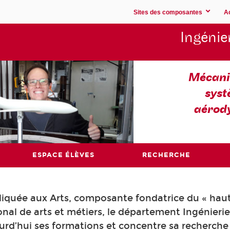
Sites des composantes
A
Ingénie
Mécaniq
syst
aérod
ESPACE ÉLÈVES
RECHERCHE
pliquée aux Arts, composante fondatrice du « hau
al de arts et métiers, le département Ingénieri
rd’hui ses formations et concentre sa recherche