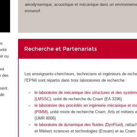
aérodynamique, acoustique et mécanique dans un environnement
immersif.
es
Recherche et Partenariats
rité
oir ou
but
Les enseignants-chercheurs, techniciens et ingénieurs de rech
n des
l’EPN4 sont répartis dans trois laboratoires de recherche :
ment.
le laboratoire de mécanique des structures et des systè
 de
(LMSSC)
, unité de recherche du Cnam (EA 3196)
le laboratoire des procédés en ingénierie mécanique et ma
(PIMM)
, unité mixte de recherche Cnam, Arts et métiers
(UMR 8006)
le laboratoire de dynamique des fluides (DynFluid)
, rattac
et Métiers sciences et technologies (Ensam) et au Cnam 