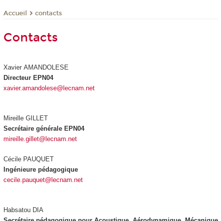
contacts
Accueil
Contacts
Xavier AMANDOLESE
Directeur EPN04
xavier.amandolese@lecnam.net
Mireille GILLET
Secrétaire générale EPN04
mireille.gillet@lecnam.net
Cécile PAUQUET
Ingénieure pédagogique
cecile.pauquet@lecnam.net
Habsatou DIA
Secrétaire pédagogique pour Acoustique, Aérodynamique, Mécanique