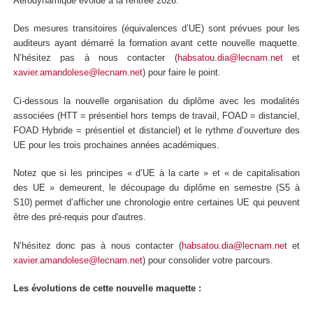
Aérodynamique évolue à la rentrée 2026.
Des mesures transitoires (équivalences d’UE) sont prévues pour les
auditeurs ayant démarré la formation avant cette nouvelle maquette.
N’hésitez pas à nous contacter (
habsatou.dia@lecnam.net
et
xavier.amandolese@lecnam.net
) pour faire le point.
Ci-dessous la nouvelle organisation du diplôme avec les modalités
associées (HTT
= présentiel hors temps de travail, FOAD
= distanciel,
FOAD
Hybride = présentiel et distanciel) et le rythme d’ouverture des
UE pour les trois prochaines années académiques.
Notez que si les principes « d’UE à la carte
» et « de capitalisation
des UE » demeurent, le découpage du diplôme en semestre (S5 à
S10) permet d’afficher une chronologie entre certaines UE qui peuvent
être des pré-requis pour d'autres.
N’hésitez donc pas à nous contacter (
habsatou.dia@lecnam.net
et
xavier.amandolese@lecnam.net
) pour consolider votre parcours.
Les évolutions de cette nouvelle maquette :