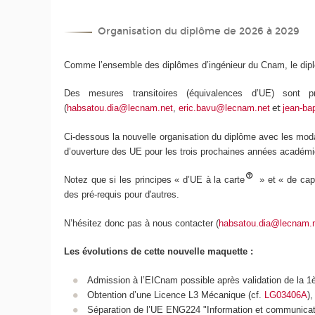
Organisation du diplôme de 2026 à 2029
Comme l’ensemble des diplômes d’ingénieur du Cnam, le diplô
Des mesures transitoires (équivalences d’UE) sont 
(
habsatou.dia@lecnam.net
,
eric.bavu@lecnam.net
jean-ba
et
Ci-dessous la nouvelle organisation du diplôme avec les mod
d’ouverture des UE pour les trois prochaines années académ
Notez que si les principes « d’UE à la carte
» et « de cap
des pré-requis pour d'autres.
N’hésitez donc pas à nous contacter (
habsatou.dia@lecnam.
Les évolutions de cette nouvelle maquette :
Admission à l’EICnam possible après validation de la 1
Obtention d’une Licence L3 Mécanique (cf.
LG03406A
),
Séparation de l’UE ENG224 "Information et communicati