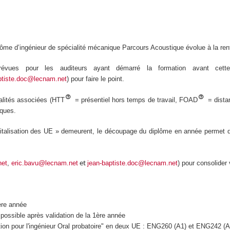
me d’ingénieur de spécialité mécanique Parcours Acoustique évolue à la ren
prévues pour les auditeurs ayant démarré la formation avant cett
ptiste.doc@lecnam.net
) pour faire le point.
alités associées (HTT
= présentiel hors temps de travail, FOAD
= dista
iques.
italisation des UE » demeurent, le découpage du diplôme en année permet d’
net
,
eric.bavu@lecnam.net
jean-baptiste.doc@lecnam.net
) pour consolider
et
ère année
 possible après validation de la 1ère année
on pour l'ingénieur Oral probatoire" en deux UE : ENG260 (A1) et ENG242 (A