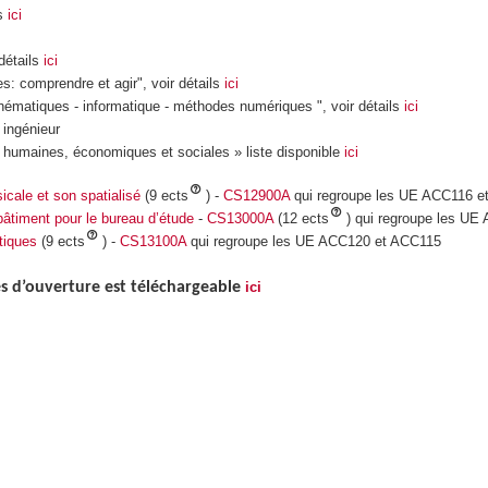
ls
ici
détails
ici
: comprendre et agir", voir détails
ici
matiques - informatique - méthodes numériques ", voir détails
ici
ingénieur
humaines, économiques et sociales » liste disponible
ici
icale et son spatialisé
(9 ects
) -
CS12900A
qui regroupe les UE ACC116 e
bâtiment pour le bureau d’étude
-
CS13000A
(12 ects
) qui regroupe les U
tiques
(9 ects
) -
CS13100A
qui regroupe les UE ACC120 et ACC115
s d’ouverture est téléchargeable
ici