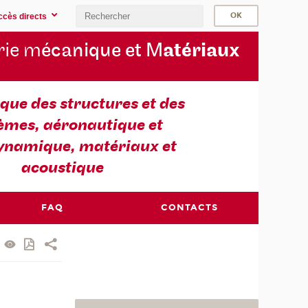
ccès directs
rie m
écanique et M
atériaux
ue des structures et des
èmes, aéronautique et
ynamique, matériaux et
acoustique
FAQ
CONTACTS