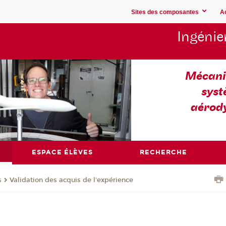
Sites des composantes
A
Ingénie
Mécaniq
syst
aérod
ESPACE ÉLÈVES
RECHERCHE
s
Validation des acquis de l'expérience