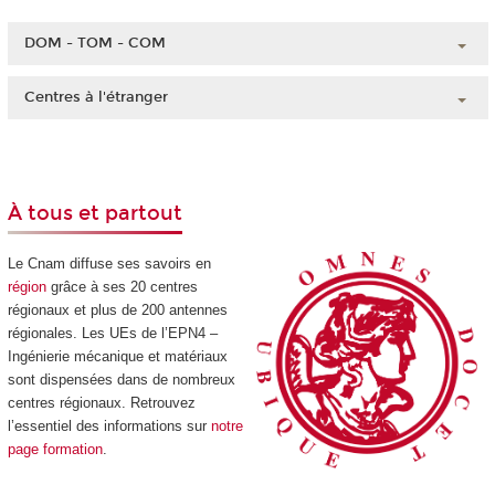
DOM - TOM - COM
Guadeloupe
Centres à l'étranger
Guyane
Chine
Martinique
Côte d'Ivoire
Mayotte
Liban
La Réunion
À tous et partout
Madagascar
Nouvelle-Calédonie
Maroc
Le Cnam diffuse ses savoirs en
Polynésie française
région
grâce à ses 20 centres
régionaux et plus de 200 antennes
régionales. Les UEs de l’EPN4 –
Ingénierie mécanique et matériaux
sont dispensées dans de nombreux
centres régionaux. Retrouvez
l’essentiel des informations sur
notre
page formation
.