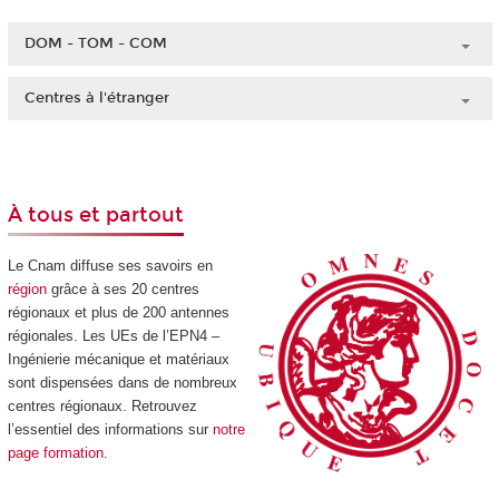
DOM - TOM - COM
Guadeloupe
Centres à l'étranger
Guyane
Chine
Martinique
Côte d'Ivoire
Mayotte
Liban
La Réunion
À tous et partout
Madagascar
Nouvelle-Calédonie
Maroc
Le Cnam diffuse ses savoirs en
Polynésie française
région
grâce à ses 20 centres
régionaux et plus de 200 antennes
régionales. Les UEs de l’EPN4 –
Ingénierie mécanique et matériaux
sont dispensées dans de nombreux
centres régionaux. Retrouvez
l’essentiel des informations sur
notre
page formation
.