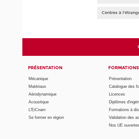
Guadeloupe
Centres à l'étrang
Guyane
Chine
Martinique
Côte d'Ivoire
Mayotte
Liban
La Réunion
Madagascar
Nouvelle-Calédonie
Maroc
Polynésie française
PRÉSENTATION
FORMATIONS
Mécanique
Présentation
Matériaux
Catalogue des f
Aérodynamique
Licences
Acoustique
Diplômes d'ingén
L'EiCnam
Formations à di
Se former en région
Validation des a
Nos UE ouvertes