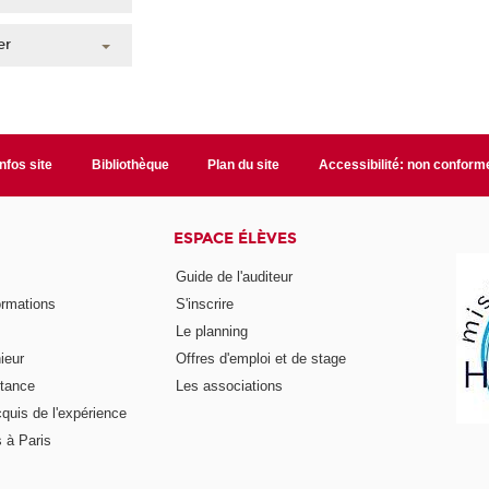
er
Infos site
Bibliothèque
Plan du site
Accessibilité: non conform
ESPACE ÉLÈVES
Guide de l'auditeur
ormations
S'inscrire
Le planning
ieur
Offres d'emploi et de stage
stance
Les associations
cquis de l'expérience
 à Paris