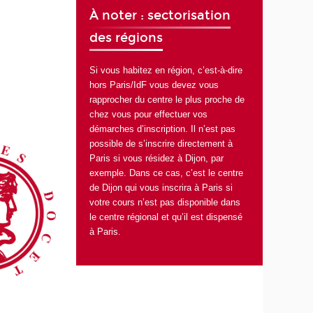
À noter : sectorisation
des régions
Si vous habitez en région, c’est-à-dire
hors Paris/IdF vous devez vous
rapprocher du centre le plus proche de
chez vous pour effectuer vos
démarches d’inscription. Il n’est pas
possible de s’inscrire directement à
Paris si vous résidez à Dijon, par
exemple. Dans ce cas, c’est le centre
de Dijon qui vous inscrira à Paris si
votre cours n’est pas disponible dans
le centre régional et qu’il est dispensé
à Paris.