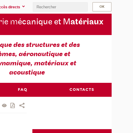
ccès directs
rie m
écanique et M
atériaux
ue des structures et des
èmes, aéronautique et
ynamique, matériaux et
acoustique
FAQ
CONTACTS