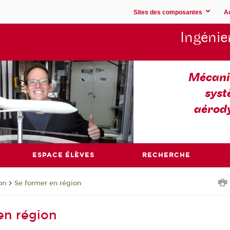
Sites des composantes
A
Ingénie
Mécaniq
syst
aérod
ESPACE ÉLÈVES
RECHERCHE
on
Se former en région
en région