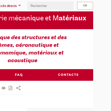
ccès directs
rie m
écanique et M
atériaux
ue des structures et des
èmes, aéronautique et
ynamique, matériaux et
acoustique
FAQ
CONTACTS