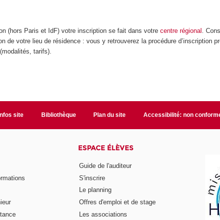
on (hors Paris et IdF) votre inscription se fait dans votre
centre régional
. Cons
on de votre lieu de résidence : vous y retrouverez la procédure d’inscription p
modalités, tarifs).
Infos site
Bibliothèque
Plan du site
Accessibilité: non conform
ESPACE ÉLÈVES
Guide de l'auditeur
ormations
S'inscrire
Le planning
ieur
Offres d'emploi et de stage
stance
Les associations