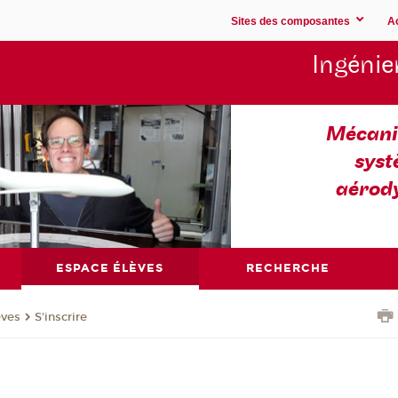
Sites des composantes
A
Ingénie
Mécaniq
syst
aérod
ESPACE ÉLÈVES
RECHERCHE
èves
S'inscrire