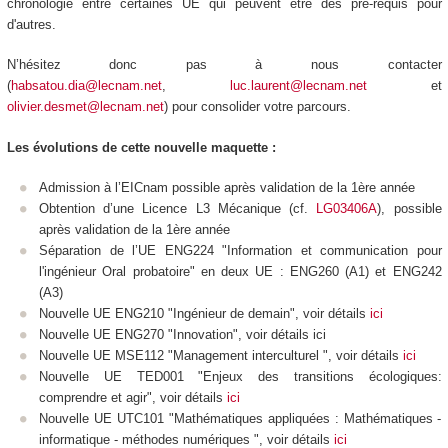
chronologie entre certaines UE qui peuvent être des pré-requis pour
d'autres.
N’hésitez donc pas à nous contacter
(
habsatou.dia@lecnam.net
,
luc.laurent@lecnam.net
et
olivier.desmet@lecnam.net
) pour consolider votre parcours.
Les évolutions de cette nouvelle maquette :
Admission à l’EICnam possible après validation de la 1ère année
Obtention d’une Licence L3 Mécanique (cf.
LG03406A
), possible
après validation de la 1ère année
Séparation de l’UE ENG224 "Information et communication pour
l'ingénieur Oral probatoire" en deux UE : ENG260 (A1) et ENG242
(A3)
Nouvelle UE ENG210 "Ingénieur de demain", voir détails
ici
Nouvelle UE ENG270 "Innovation", voir détails ici
Nouvelle UE MSE112 "Management interculturel ", voir détails
ici
Nouvelle UE TED001 "Enjeux des transitions écologiques:
comprendre et agir", voir détails
ici
Nouvelle UE UTC101 "Mathématiques appliquées : Mathématiques -
informatique - méthodes numériques ", voir détails
ici