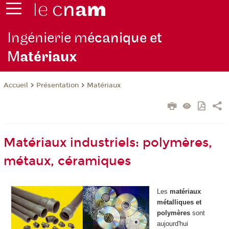
Ingénierie m
écanique et
M
atériaux
Présentation
Matériaux
Accueil
Matériaux industriels: polymères,
métaux, céramiques
Les
matériaux
métalliques et
polymères
sont
aujourd'hui