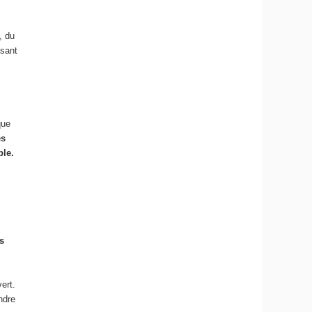
, du
ssant
que
és
le.
s
ert.
ndre