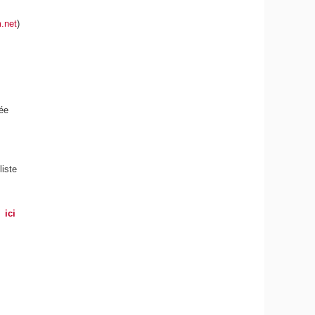
.net
)
née
iste
ici