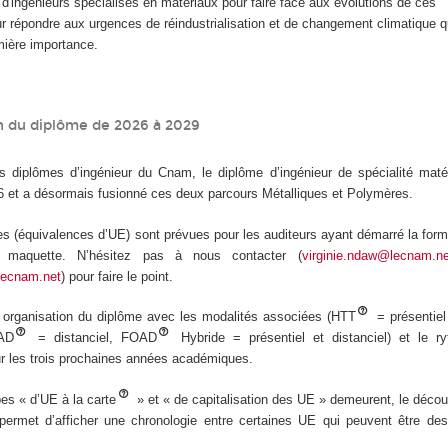
 d'ingénieurs spécialisés en matériaux pour faire face aux évolutions de ces
 répondre aux urgences de réindustrialisation et de changement climatique q
mière importance.
n du diplôme de 2026 à 2029
diplômes d’ingénieur du Cnam, le diplôme d’ingénieur de spécialité maté
26 et a désormais fusionné ces deux parcours Métalliques et Polymères.
es (équivalences d’UE) sont prévues pour les auditeurs ayant démarré la form
e maquette. N’hésitez pas à nous contacter (
virginie.ndaw@lecnam.ne
lecnam.net
) pour faire le point.
e organisation du diplôme avec les modalités associées (HTT
= présentiel
OAD
= distanciel, FOAD
Hybride = présentiel et distanciel) et le r
r les trois prochaines années académiques.
pes « d’UE à la carte
» et « de capitalisation des UE » demeurent, le déco
ermet d’afficher une chronologie entre certaines UE qui peuvent être des