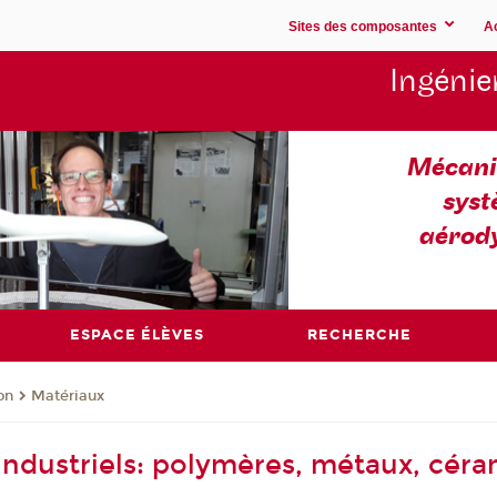
Sites des composantes
A
Ingénie
Mécaniq
syst
aérod
ESPACE ÉLÈVES
RECHERCHE
on
Matériaux
industriels: polymères, métaux, cér