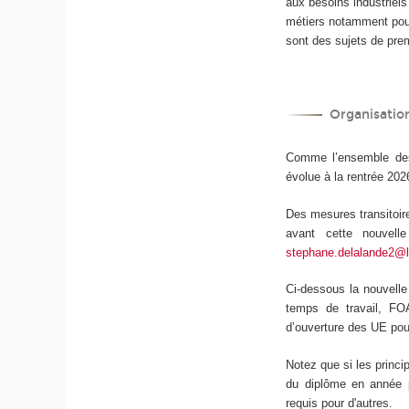
aux besoins industriels
métiers notamment pour
sont des sujets de pre
Organisatio
Comme l’ensemble des 
évolue à la rentrée 20
Des mesures transitoir
avant cette nouvell
stephane.delalande2@
Ci-dessous la nouvell
temps de travail, F
d’ouverture des UE pou
Notez que si les princi
du diplôme en année p
requis pour d'autres.