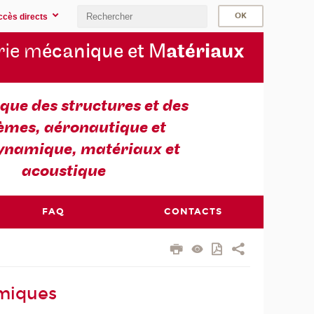
ccès directs
rie m
écanique et M
atériaux
ue des structures et des
èmes, aéronautique et
ynamique, matériaux et
acoustique
FAQ
CONTACTS
amiques