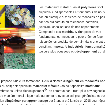
Les
matériaux métalliques et polymères
sont
aujourd'hui indispensables et tout autour de nous
sac en plastique aux pièces de monnaies en pa
par nos ordinateurs ou téléphones portables,
jusqu'aux canalisations de nos appartements.
Comprendre ces
matériaux,
d'un point de vue
fondamental, est nécessaire pour créer de façon
raisonnée les produits de demain, dans une opti
conciliant
impératifs industriels, fonctionnalit
toujours plus poussées et
développement durab
propose plusieurs formations. Deux diplômes d'
ingénieur en modalités hor
 du soir) soit spécialité
matériaux métalliques
soit spécialité
matériaux
mbreuses unités d'enseignement
en commun car il n'est plus envisageable
 de manière monolithique mais au contraire avec un œil plus généraliste et ouv
ion d'
ingénieur par apprentissage
sur 3 ans a été lancée en 2018 pour répo