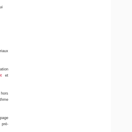
ui
riaux
ation
t
et
 hors
ythme
upage
 pré-