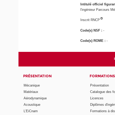
Intitulé officiel figur
l'ingénieur Parcours M
Inscrit RNCP
Code(s) NSF :
-
Code(s) ROME :
-
PRÉSENTATION
FORMATIONS
Mécanique
Présentation
Matériaux
Catalogue des f
Aérodynamique
Licences
Acoustique
Diplômes d'ingén
L'EiCnam
Formations à di