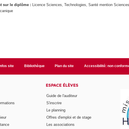
ant sur le diplôme :
Licence Sciences, Technologies, Santé mention Sciences
écanique
Infos site
Bibliothèque
Plan du site
Accessibilité: non conform
ESPACE ÉLÈVES
Guide de l'auditeur
ormations
S'inscrire
Le planning
ieur
Offres d'emploi et de stage
stance
Les associations