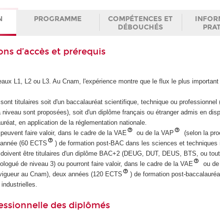
N
PROGRAMME
COMPÉTENCES ET
INFOR
DÉBOUCHÉS
PRA
ons d’accès et prérequis
veaux L1, L2 ou L3. Au Cnam, l'expérience montre que le flux le plus important
 sont titulaires soit d'un baccalauréat scientifique, technique ou professionnel
à niveau sont proposées), soit d'un diplôme français ou étranger admis en di
réat, en application de la réglementation nationale.
 peuvent faire valoir, dans le cadre de la VAE
ou de la VAP
(selon la pr
 année (60 ECTS
) de formation post-BAC dans les sciences et techniques i
s doivent être titulaires d'un diplôme BAC+2 (DEUG, DUT, DEUS, BTS, ou tou
logué de niveau 3) ou pourront faire valoir, dans le cadre de la VAE
ou de
n vigueur au Cnam), deux années (120 ECTS
) de formation post-baccalauréa
industrielles.
essionnelle des diplômés