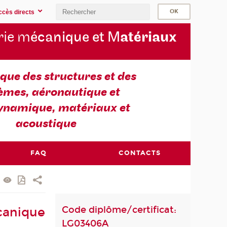
ccès directs
rie m
écanique et M
atériaux
ue des structures et des
èmes, aéronautique et
ynamique, matériaux et
acoustique
FAQ
CONTACTS
Code diplôme/certificat:
canique
LG03406A