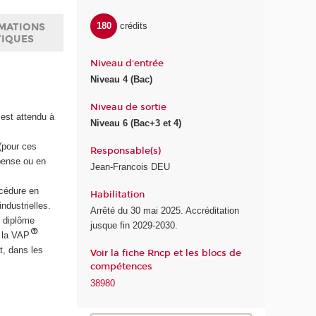
180
crédits
MATIONS
TIQUES
Niveau d'entrée
Niveau 4 (Bac)
Niveau de sortie
 est attendu à
Niveau 6 (Bac+3 et 4)
 (pour ces
Responsable(s)
spense ou en
Jean-Francois DEU
océdure en
Habilitation
ndustrielles.
Arrêté du 30 mai 2025. Accréditation
t diplôme
jusque fin 2029-2030.
 la VAP
t, dans les
Voir la fiche Rncp et les blocs de
compétences
38980