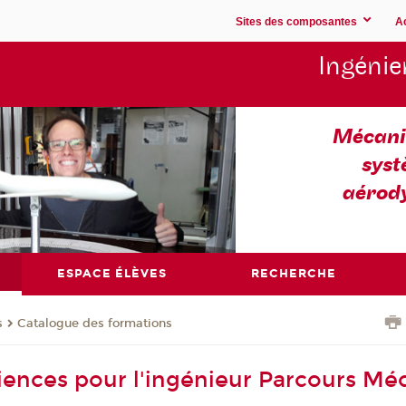
Sites des composantes
A
Ingénie
Mécaniq
syst
aérod
ESPACE ÉLÈVES
RECHERCHE
s
Catalogue des formations
iences pour l'ingénieur Parcours Mé