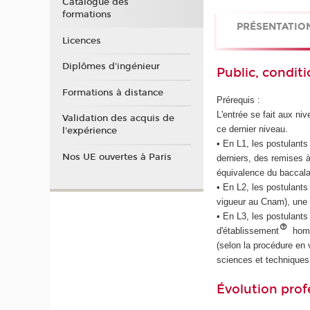
Catalogue des
formations
PRÉSENTATIO
Licences
Diplômes d'ingénieur
Public, conditi
Formations à distance
Prérequis :
L'entrée se fait aux ni
Validation des acquis de
ce dernier niveau.
l'expérience
• En L1, les postulants
Nos UE ouvertes à Paris
derniers, des remises 
équivalence du baccalau
• En L2, les postulants
vigueur au Cnam), une
• En L3, les postulant
d'établissement
homo
(selon la procédure e
sciences et techniques 
Évolution prof