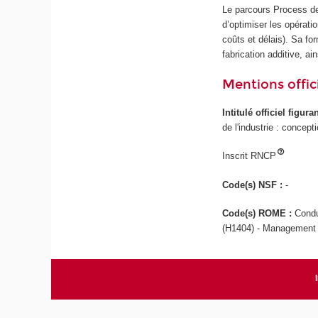
Le parcours Process de
d’optimiser les opérat
coûts et délais). Sa fo
fabrication additive, a
Mentions offici
Intitulé officiel figur
de l'industrie : concep
Inscrit RNCP
Code(s) NSF :
-
Code(s) ROME :
Condu
(H1404) - Management e