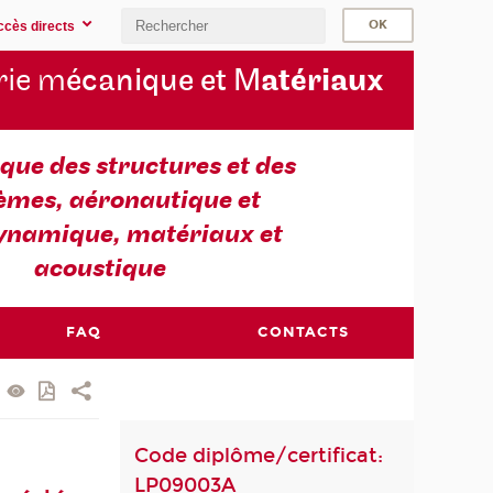
ccès directs
rie m
écanique et M
atériaux
ue des structures et des
èmes, aéronautique et
ynamique, matériaux et
acoustique
FAQ
CONTACTS
Code diplôme/certificat:
LP09003A