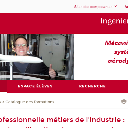
Sites des composantes
A
Ingénie
Mécaniq
syst
aérod
ESPACE ÉLÈVES
RECHERCHE
s
Catalogue des formations
fessionnelle métiers de l'industrie :