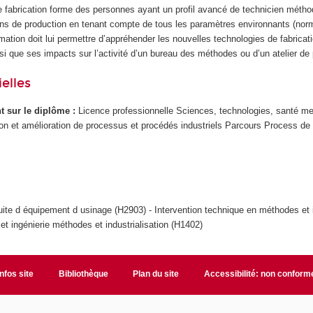
 fabrication forme des personnes ayant un profil avancé de technicien méth
ions de production en tenant compte de tous les paramètres environnants (norm
rmation doit lui permettre d’appréhender les nouvelles technologies de fabrica
insi que ses impacts sur l’activité d’un bureau des méthodes ou d’un atelier de
elles
ant sur le diplôme :
Licence professionnelle Sciences, technologies, santé me
tion et amélioration de processus et procédés industriels Parcours Process de 
ite d équipement d usinage (H2903) - Intervention technique en méthodes et i
t ingénierie méthodes et industrialisation (H1402)
Infos site
Bibliothèque
Plan du site
Accessibilité: non conform