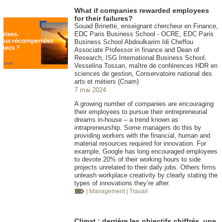
What if companies rewarded employees
for their failures?
Souad Brinette, enseignant chercheur en Finance,
EDC Paris Business School - OCRE, EDC Paris
Business School Abdoulkarim Idi Cheffou
Associate Professor in finance and Dean of
Research, ISG International Business School,
Vesselina Tossan, maître de conférences HDR en
sciences de gestion, Conservatoire national des
arts et métiers (Cnam)
7 mai 2024
A growing number of companies are encouraging
their employees to pursue their entrepreneurial
dreams in-house – a trend known as
intrapreneurship. Some managers do this by
providing workers with the financial, human and
material resources required for innovation. For
example, Google has long encouraged employees
to devote 20% of their working hours to side
projects unrelated to their daily jobs. Others firms
unleash workplace creativity by clearly stating the
types of innovations they’re after.
| Management
| Travail
Climat : derrière les objectifs chiffrés, une