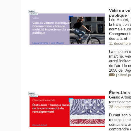
Vélo ou vo
publique
Léo Moutet, 
la transition
normale supé
Changements 
des arts et 
11 décembre
La mise en œ
(marche, vélo
aussi indirec
de l’air. De 
2050 de l’Ag
| Santé 
États-Unis
Gérald Arboi
renseigneme
28 novembre
Durant son p
renseignemen
combiné à un
comprendre d