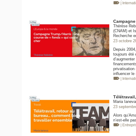
| Internat
Campagne T
Thérèse Rebi
(CNAM) et Is
Recherche e
23 octobre 2
Depuis 2004,
toujours été
d’augmenter 
financements 
privatisation
influencer l
| Internat
Télétravai
Maria Ianeva
23 septembr
Alors qu’Amaz
n’est-elle pa
| Entrepr