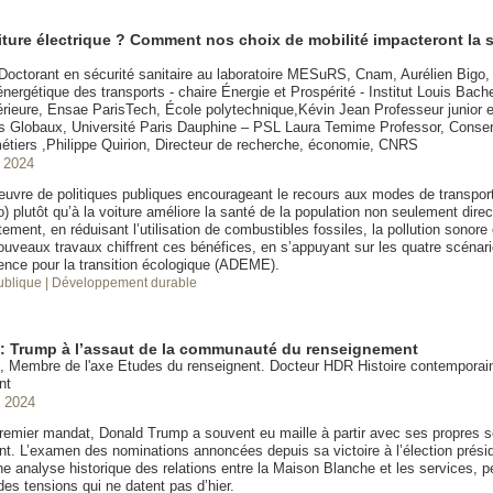
iture électrique ? Comment nos choix de mobilité impacteront la 
Doctorant en sécurité sanitaire au laboratoire MESuRS, Cnam, Aurélien Bigo,
 énergétique des transports - chaire Énergie et Prospérité - Institut Louis Bache
rieure, Ensae ParisTech, École polytechnique,Kévin Jean Professeur junior 
Globaux, Université Paris Dauphine – PSL Laura Temime Professor, Conserv
métiers ,Philippe Quirion, Directeur de recherche, économie, CNRS
 2024
uvre de politiques publiques encourageant le recours aux modes de transport
) plutôt qu’à la voiture améliore la santé de la population non seulement dir
tement, en réduisant l’utilisation de combustibles fossiles, la pollution sonore e
nouveaux travaux chiffrent ces bénéfices, en s’appuyant sur les quatre scénari
ence pour la transition écologique (ADEME).
publique
| Développement durable
 : Trump à l’assaut de la communauté du renseignement
t, Membre de l'axe Etudes du renseignent. Docteur HDR Histoire contemporain
nt
 2024
remier mandat, Donald Trump a souvent eu maille à partir avec ses propres s
t. L’examen des nominations annoncées depuis sa victoire à l’élection préside
e analyse historique des relations entre la Maison Blanche et les services, 
es tensions qui ne datent pas d’hier.