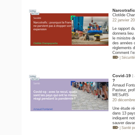
Narcotrafi
Clotilde Cha
22 janvier 2
Le rapport d
donnera lieu 
le ministre d
des années d
règlements d
Comment l’e
| Sécurit
Covid-19 : 
?
Arnaud Fontan
Pasteur, pro
MESuRS
20 décembre
Une étude ré
dans 13 pays 
indiquent no
sauver davan
| Santé 