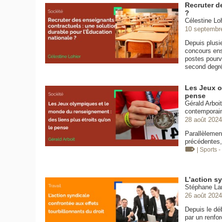
Recruter d
?
Célestine Loh
10 septembr
Depuis plusi
concours ense
postes pourv
second degr
Les Jeux o
pense
Gérald Arboi
contemporain
28 août 2024
Parallèlemen
précédentes,
| Sports -
L’action sy
Stéphane Lam
26 août 2024
Depuis le déb
par un renfor