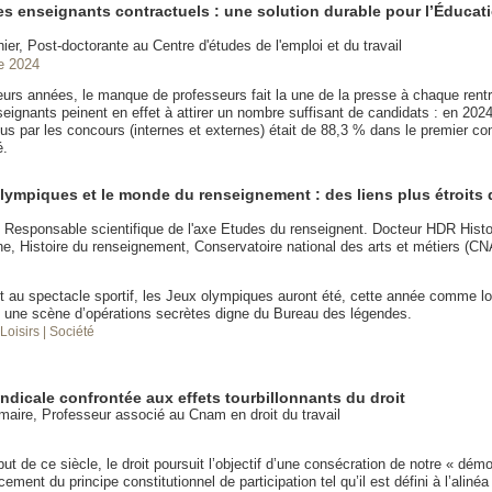
es enseignants contractuels : une solution durable pour l’Éducat
ier, Post-doctorante au Centre d'études de l'emploi et du travail
e 2024
eurs années, le manque de professeurs fait la une de la presse à chaque rent
ignants peinent en effet à attirer un nombre suffisant de candidats : en 2024
us par les concours (internes et externes) était de 88,3 % dans le premier c
é.
lympiques et le monde du renseignement : des liens plus étroits 
t Responsable scientifique de l'axe Etudes du renseignent. Docteur HDR Histo
e, Histoire du renseignement, Conservatoire national des arts et métiers (C
t au spectacle sportif, les Jeux olympiques auront été, cette année comme lo
 une scène d’opérations secrètes digne du Bureau des légendes.
 Loisirs
| Société
ndicale confrontée aux effets tourbillonnants du droit
aire, Professeur associé au Cnam en droit du travail
ut de ce siècle, le droit poursuit l’objectif d’une consécration de notre « démo
cement du principe constitutionnel de participation tel qu’il est défini à l’alin