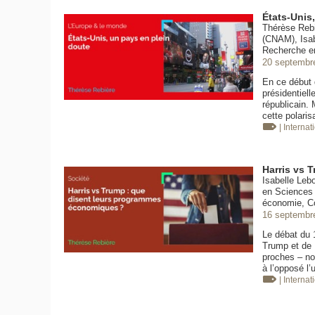
États-Unis
Thérèse Rebi
(CNAM), Isab
Recherche e
20 septembr
En ce début d
présidentiel
républicain. 
cette polaris
| Internat
Harris vs 
Isabelle Leb
en Sciences 
économie, Co
16 septembr
Le débat du 
Trump et de K
proches – no
à l’opposé l’
| Internat