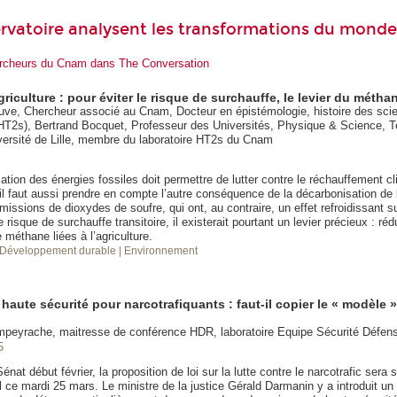
rvatoire analysent les transformations du monde
hercheurs du Cnam dans The Conversation
griculture : pour éviter le risque de surchauffe, le levier du métha
ve, Chercheur associé au Cnam, Docteur en épistémologie, histoire des sci
HT2s), Bertrand Bocquet, Professeur des Universités, Physique & Science, T
versité de Lille, membre du laboratoire HT2s du Cnam
lisation des énergies fossiles doit permettre de lutter contre le réchauffement cl
il faut aussi prendre en compte l’autre conséquence de la décarbonisation de 
issions de dioxydes de soufre, qui ont, au contraire, un effet refroidissant su
e risque de surchauffe transitoire, il existerait pourtant un levier précieux : réd
méthane liées à l’agriculture.
 Développement durable
| Environnement
haute sécurité pour narcotrafiquants : faut-il copier le « modèle »
mpeyrache, maitresse de conférence HDR, laboratoire Equipe Sécurité Défe
5
nat début février, la proposition de loi sur la lutte contre le narcotrafic sera
l ce mardi 25 mars. Le ministre de la justice Gérald Darmanin y a introduit 