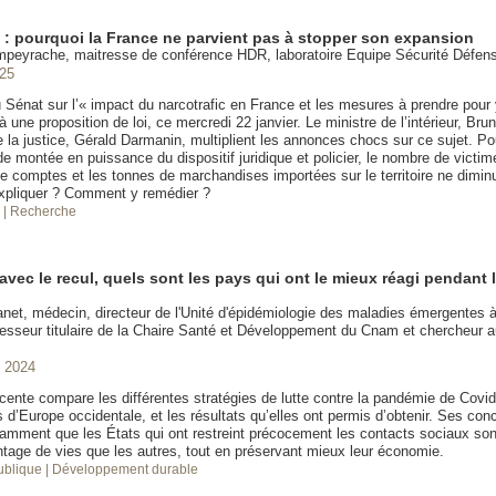
c : pourquoi la France ne parvient pas à stopper son expansion
mpeyrache, maitresse de conférence HDR, laboratoire Equipe Sécurité Défe
025
u Sénat sur l’« impact du narcotrafic en France et les mesures à prendre pour
à une proposition de loi, ce mercredi 22 janvier. Le ministre de l’intérieur, Brun
e la justice, Gérald Darmanin, multiplient les annonces chocs sur ce sujet. Po
e montée en puissance du dispositif juridique et policier, le nombre de victim
e comptes et les tonnes de marchandises importées sur le territoire ne dimin
xpliquer ? Comment y remédier ?
é
| Recherche
avec le recul, quels sont les pays qui ont le mieux réagi pendant
et, médecin, directeur de l'Unité d'épidémiologie des maladies émergentes à l
fesseur titulaire de la Chaire Santé et Développement du Cnam et chercheur au
 2024
cente compare les différentes stratégies de lutte contre la pandémie de Covid
d’Europe occidentale, et les résultats qu’elles ont permis d’obtenir. Ses con
tamment que les États qui ont restreint précocement les contacts sociaux so
tage de vies que les autres, tout en préservant mieux leur économie.
publique
| Développement durable