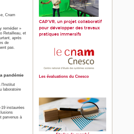
nse, Cnam
CAP’VR, un projet collaboratif
pour développer des travaux
 y remédier »
o Retailleau, et
pratiques immersifs
urtant, après
es de
uent pas.
 la pandémie
Les évaluations du Cnesco
'Institut
 laboratoire
-19 instaurées
clusions
nt parvenus à