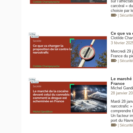
sur l’affect
carcéral « du
choisie par l
| Sécurit
Ce que va c
Clotilde Cha
3 février 202
Mercredi 29 j
France du pi
| Sécurit
Le marché 
France
Michel Gandi
28 janvier 2
Mardi 28 janv
narcotrafic »
comprendre l
Un facteur i
port du Havr
| Sécurit