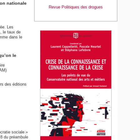
ion nationale
Revue Politiques des drogues
rée. Les
, le taux de
omme dans le
qu’on le
ire
NAM)
rs des éditions
cratie sociale »
éa 8 du préambule