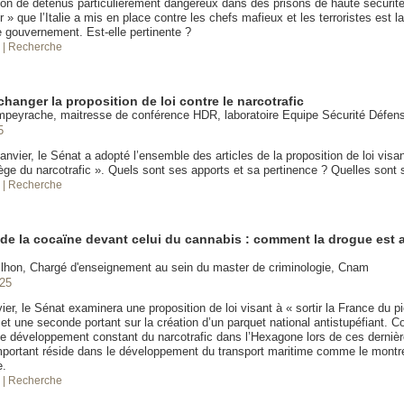
ation de détenus particulièrement dangereux dans des prisons de haute sécurit
r » que l’Italie a mis en place contre les chefs mafieux et les terroristes est l
e gouvernement. Est-elle pertinente ?
é
| Recherche
hanger la proposition de loi contre le narcotrafic
mpeyrache, maitresse de conférence HDR, laboratoire Equipe Sécurité Défe
5
anvier, le Sénat a adopté l’ensemble des articles de la proposition de loi visant
ège du narcotrafic ». Quels sont ses apports et sa pertinence ? Quelles sont s
é
| Recherche
de la cocaïne devant celui du cannabis : comment la drogue est
lhon, Chargé d'enseignement au sein du master de criminologie, Cnam
025
ier, le Sénat examinera une proposition de loi visant à « sortir la France du p
 et une seconde portant sur la création d’un parquet national antistupéfiant.
e développement constant du narcotrafic dans l’Hexagone lors de ces derniè
mportant réside dans le développement du transport maritime comme le montr
e.
é
| Recherche