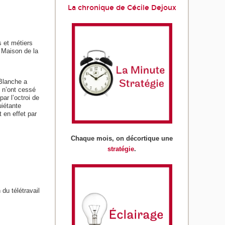
La chronique de Cécile Dejoux
 et métiers
 Maison de la
 Blanche a
s n’ont cessé
r l’octroi de
uiétante
 en effet par
Chaque mois, on décortique une
stratégie
.
du télétravail