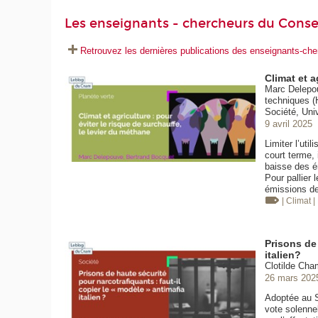
Les enseignants - chercheurs du Conse
Retrouvez les dernières publications des enseignants-c
Climat et a
Marc Delepou
techniques (
Société, Uni
9 avril 2025
Limiter l’uti
court terme, 
baisse des ém
Pour pallier l
émissions de 
| Climat
|
Prisons de 
italien?
Clotilde Cha
26 mars 202
Adoptée au Sé
vote solenne