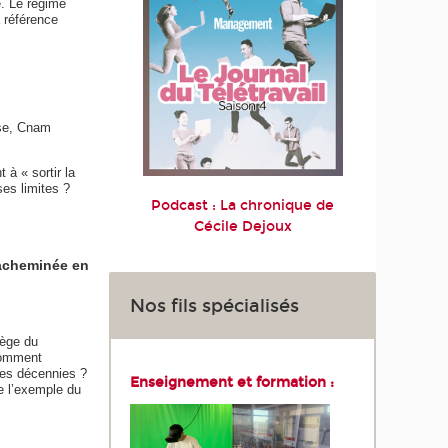
é. Le régime
a référence
nse, Cnam
 à « sortir la
es limites ?
Podcast : La chronique de
Cécile Dejoux
 acheminée en
Nos fils spécialisés
iège du
 Comment
res décennies ?
Enseignement et formation :
e l’exemple du