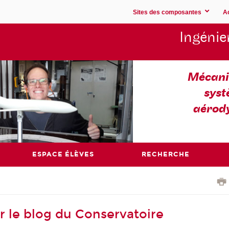
Sites des composantes
A
Ingénie
Mécaniq
syst
aérod
ESPACE ÉLÈVES
RECHERCHE
ur le blog du Conservatoire