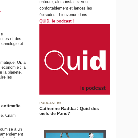
entoure, alors installez-vous
confortablement et lancez les
.
épisodes : bienvenue dans
QUID, le podcast
!
ne
ences et des
echnologie et
imatique. Or, à
l’économie : la
r la planète.
uire les
PODCAST #9
 antimafia
Catherine Radtka : Quid des
ciels de Paris?
nse, Cnam
 soumise à un
un amendement