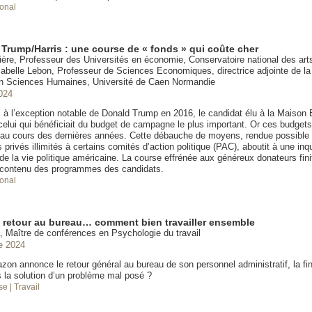
ional
rump/Harris : une course de « fonds » qui coûte cher
ère, Professeur des Universités en économie, Conservatoire national des arts
abelle Lebon, Professeur de Sciences Economiques, directrice adjointe de la
n Sciences Humaines, Université de Caen Normandie
024
 à l’exception notable de Donald Trump en 2016, le candidat élu à la Maison
 celui qui bénéficiait du budget de campagne le plus important. Or ces budget
au cours des dernières années. Cette débauche de moyens, rendue possible pa
privés illimités à certains comités d’action politique (PAC), aboutit à une inq
 de la vie politique américaine. La course effrénée aux généreux donateurs finit
e contenu des programmes des candidats.
ional
l, retour au bureau… comment bien travailler ensemble
, Maître de conférences en Psychologie du travail
e 2024
on annonce le retour général au bureau de son personnel administratif, la fin 
s la solution d’un problème mal posé ?
ise
| Travail