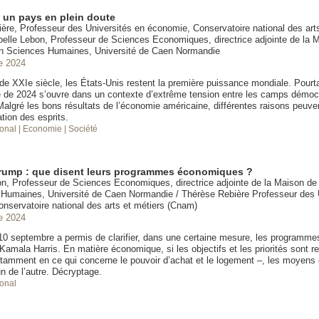
, un pays en plein doute
ère, Professeur des Universités en économie, Conservatoire national des arts
elle Lebon, Professeur de Sciences Economiques, directrice adjointe de la M
n Sciences Humaines, Université de Caen Normandie
e 2024
e XXIe siècle, les États-Unis restent la première puissance mondiale. Pourtan
le de 2024 s’ouvre dans un contexte d’extrême tension entre les camps démoc
Malgré les bons résultats de l’économie américaine, différentes raisons peuve
ation des esprits.
ional
| Economie
| Société
Trump : que disent leurs programmes économiques ?
on, Professeur de Sciences Economiques, directrice adjointe de la Maison de
Humaines, Université de Caen Normandie / Thérèse Rebière Professeur des 
nservatoire national des arts et métiers (Cnam)
e 2024
10 septembre a permis de clarifier, dans une certaine mesure, les programme
amala Harris. En matière économique, si les objectifs et les priorités sont r
tamment en ce qui concerne le pouvoir d’achat et le logement –, les moyens
un de l’autre. Décryptage.
ional