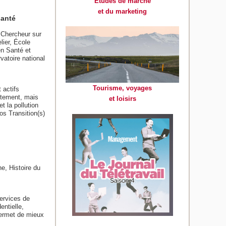
Etudes de marché
et du marketing
santé
 Chercheur sur
lier, École
en Santé et
atoire national
Tourisme, voyages
 actifs
ectement, mais
et loisirs
t la pollution
os Transition(s)
e, Histoire du
ervices de
ntielle,
permet de mieux