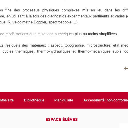
n fine des processus physiques complexes mis en jeu dans les diff
ière, en utilisant à la fois des diagnostics expérimentaux pertinents et variés
que IR, vélocimétrie Doppler, spectroscopie …).
de modélisations ou simulations numériques plus ou moins simplifiées.
ts résiduels des matériaux : aspect, topographie, microstructure, état méc
x cycles thermiques, thermo-hydrauliques et thermo-mécaniques subis lo
Infos site
Bibliothèque
Plan du site
Accessibilité: non conform
ESPACE ÉLÈVES