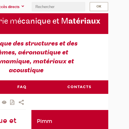
ccès directs
rie m
écanique et M
atériaux
ue des structures et des
èmes, aéronautique et
ynamique, matériaux et
acoustique
FAQ
CONTACTS
ue et
Pimm