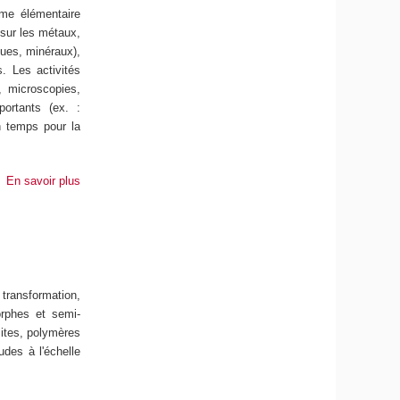
ume élémentaire
e sur les métaux,
ques, minéraux),
. Les activités
, microscopies,
ortants (ex. :
en temps pour la
En savoir plus
ransformation,
orphes et semi-
sites, polymères
des à l'échelle