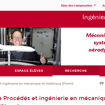
Sites des composantes
A
Ingénie
Mécaniq
syst
aérod
ESPACE ÉLÈVES
RECHERCHE
t ingénierie en mécanique et matériaux (Pimm)
e Procédés et ingénierie en mécaniq