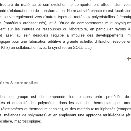
structure du matériau et son évolution, le comportement effectif d'un vol
cédé d'élaboration ou de transformation. Notre activité principale est focalisé
le s'ouvre également vers d'autres types de matériaux polycristallins (cérami
s (matériaux architecturés), et à l'étude de comportements multi-physiques
ent sur les centres de ressources du laboratoire, en particulier rayons X
t laser, au sein desquels l’équipe a impulsé des développements imp
gique pour une fabrication additive à grande échelle, diffraction résolue 
20 KHz) en collaboration avec le synchrotron SOLEIL…).
ères & composites
rches du groupe est de comprendre les relations entre procédés de t
iétés et durabilité des polymères, dans les cas des thermoplastiques am
ux (élastomères et thermodurcissables), et des matériaux multiphasés (compo
s, mélanges de polymères) et en employant une approche multi-échelle (étu
culaire, macroscopique).