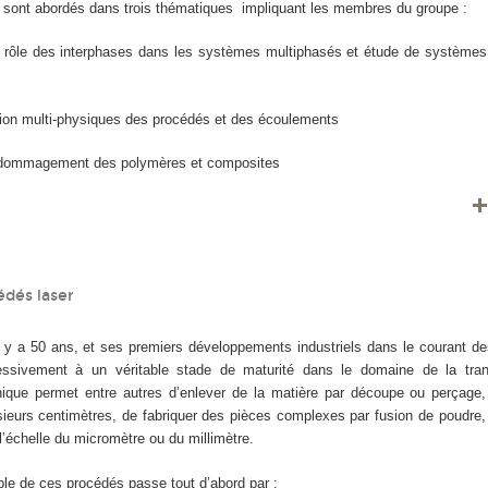
 sont abordés dans trois thématiques impliquant les membres du groupe :
rôle des interphases dans les systèmes multiphasés et étude de systèmes 
tion multi-physiques des procédés et des écoulements
ndommagement des polymères et composites
édés laser
l y a 50 ans, et ses premiers développements industriels dans le courant d
ressivement à un véritable stade de maturité dans le domaine de la tra
unique permet entre autres d’enlever de la matière par découpe ou perçage
sieurs centimètres, de fabriquer des pièces complexes par fusion de poudre,
 l’échelle du micromètre ou du millimètre.
ble de ces procédés passe tout d’abord par :