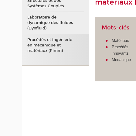
matériaux
Structures et des
Systèmes Couplés
Laboratoire de
dynamique des fluides
Mots-clés
(Dynfluid)
Procédés et ingénierie
Matériaux
en mécanique et
Procédés
matériaux (Pimm)
innovants
Mécanique