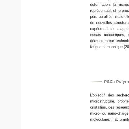
déformation, la micro
représentatif, et le pro
purs ou alliés, mais el
de nouvelles structure
expérimentales s’appui
essais mécaniques, e
démonstrateur technolo
fatigue ultrasonique (
P&C : Polym
L'objectif des reche
microstructure, propr
cristallins, des résea
micro- ou nano-chargé
moléculaire, macromolé