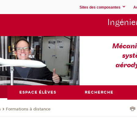
Sites des composantes
A
Ingénie
Mécaniq
syst
aérod
ESPACE ÉLÈVES
RECHERCHE
s
Formations à distance