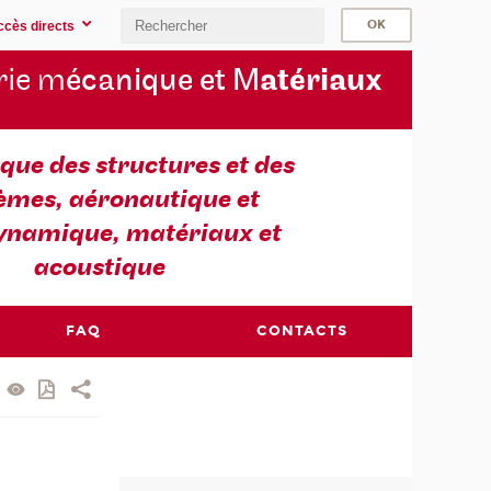
ccès directs
rie m
écanique et M
atériaux
ue des structures et des
èmes, aéronautique et
ynamique, matériaux et
acoustique
FAQ
CONTACTS