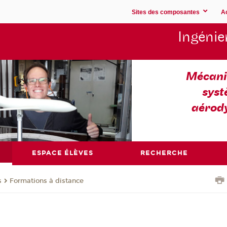
Sites des composantes
A
Ingénie
Mécaniq
syst
aérod
ESPACE ÉLÈVES
RECHERCHE
s
Formations à distance