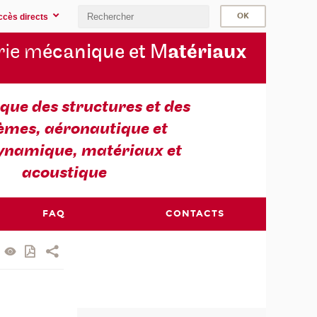
ccès directs
rie m
écanique et M
atériaux
ue des structures et des
èmes, aéronautique et
ynamique, matériaux et
acoustique
FAQ
CONTACTS