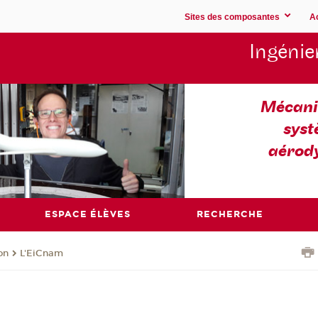
Sites des composantes
A
Ingénie
Mécaniq
syst
aérod
ESPACE ÉLÈVES
RECHERCHE
on
L'EiCnam