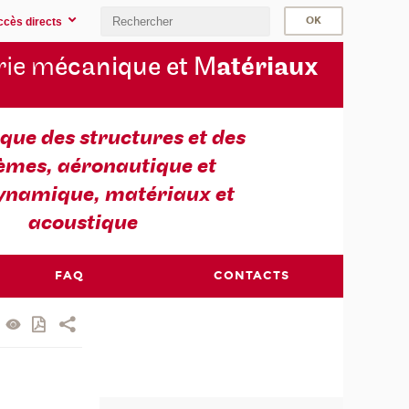
ccès directs
rie m
écanique et M
atériaux
ue des structures et des
èmes, aéronautique et
ynamique, matériaux et
acoustique
FAQ
CONTACTS