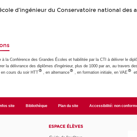
’école d’ingénieur du Conservatoire national des a
ions
à la Conférence des Grandes Écoles et habilitée par la CTI à délivrer le dipl
er la délivrance des diplômes d'ingénieur, plus de 1000 par an, au travers des
: en cours du soir HTT
, en alternance
, en formation initiale, en VAE
et
Infos site
Bibliothèque
Plan du site
Accessibilité: non conform
ESPACE ÉLÈVES