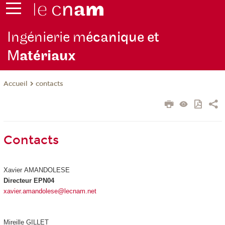
Ingénierie m
écanique et
M
atériaux
contacts
Accueil
Contacts
Xavier AMANDOLESE
Directeur EPN04
xavier.amandolese@lecnam.net
Mireille GILLET