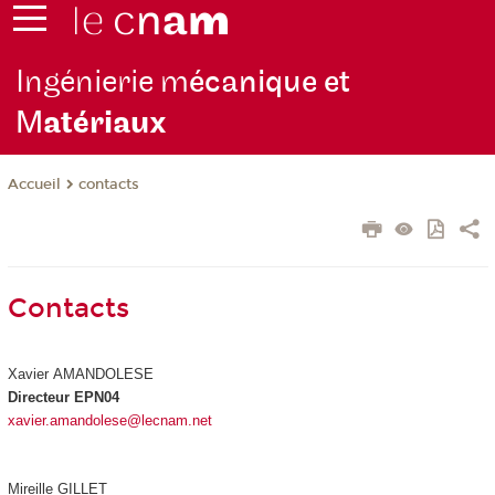
Ingénierie m
écanique et
M
atériaux
contacts
Accueil
Contacts
Xavier AMANDOLESE
Directeur EPN04
xavier.amandolese@lecnam.net
Mireille GILLET