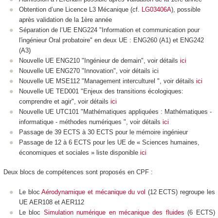
Obtention d’une Licence L3 Mécanique (cf.
LG03406A
), possible
après validation de la 1ère année
Séparation de l’UE ENG224 "Information et communication pour
l'ingénieur Oral probatoire" en deux UE : ENG260 (A1) et ENG242
(A3)
Nouvelle UE ENG210 "Ingénieur de demain", voir détails
ici
Nouvelle UE ENG270 "Innovation", voir détails ici
Nouvelle UE MSE112 "Management interculturel ", voir détails
ici
Nouvelle UE TED001 "Enjeux des transitions écologiques:
comprendre et agir", voir détails
ici
Nouvelle UE UTC101 "Mathématiques appliquées : Mathématiques -
informatique - méthodes numériques ", voir détails
ici
Passage de 39 ECTS
à 30 ECTS
pour le mémoire ingénieur
Passage de 12 à 6 ECTS
pour les UE de « Sciences humaines,
économiques et sociales » liste disponible
ici
Deux blocs de compétences
sont proposés en CPF
:
Le bloc
Aérodynamique et mécanique du vol
(12 ECTS
) regroupe les
UE AER108 et AER112
Le bloc
Simulation numérique en mécanique des fluides
(6 ECTS
)