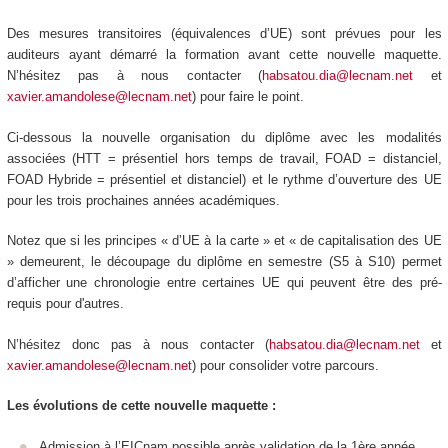
Des mesures transitoires (équivalences d’UE) sont prévues pour les
auditeurs ayant démarré la formation avant cette nouvelle maquette.
N’hésitez pas à nous contacter (
habsatou.dia@lecnam.net
et
xavier.amandolese@lecnam.net
) pour faire le point.
Ci-dessous la nouvelle organisation du diplôme avec les modalités
associées (HTT
= présentiel hors temps de travail, FOAD
= distanciel,
FOAD
Hybride = présentiel et distanciel) et le rythme d’ouverture des UE
pour les trois prochaines années académiques.
Notez que si les principes « d’UE à la carte
» et « de capitalisation des UE
» demeurent, le découpage du diplôme en semestre (S5 à S10) permet
d’afficher une chronologie entre certaines UE qui peuvent être des pré-
requis pour d'autres.
N’hésitez donc pas à nous contacter (
habsatou.dia@lecnam.net
et
xavier.amandolese@lecnam.net
) pour consolider votre parcours.
Les évolutions de cette nouvelle maquette :
Admission à l’EICnam possible après validation de la 1ère année