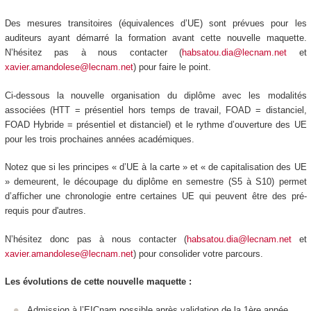
Des mesures transitoires (équivalences d’UE) sont prévues pour les
auditeurs ayant démarré la formation avant cette nouvelle maquette.
N’hésitez pas à nous contacter (
habsatou.dia@lecnam.net
et
xavier.amandolese@lecnam.net
) pour faire le point.
Ci-dessous la nouvelle organisation du diplôme avec les modalités
associées (HTT
= présentiel hors temps de travail, FOAD
= distanciel,
FOAD
Hybride = présentiel et distanciel) et le rythme d’ouverture des UE
pour les trois prochaines années académiques.
Notez que si les principes « d’UE à la carte
» et « de capitalisation des UE
» demeurent, le découpage du diplôme en semestre (S5 à S10) permet
d’afficher une chronologie entre certaines UE qui peuvent être des pré-
requis pour d'autres.
N’hésitez donc pas à nous contacter (
habsatou.dia@lecnam.net
et
xavier.amandolese@lecnam.net
) pour consolider votre parcours.
Les évolutions de cette nouvelle maquette :
Admission à l’EICnam possible après validation de la 1ère année