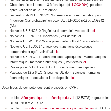
Obtention d’une Licence L3 Mécanique (cf.
LG03406A
), possible
après validation de la 1ère année
Séparation de l’UE ENG224 "Information et communication pour
l'ingénieur Oral probatoire" en deux UE : ENG260 (A1) et ENG242
(A3)
Nouvelle UE ENG210 "Ingénieur de demain", voir détails
ici
Nouvelle UE ENG270 "Innovation", voir détails ici
Nouvelle UE MSE112 "Management interculturel ", voir détails
ici
Nouvelle UE TED001 "Enjeux des transitions écologiques:
comprendre et agir", voir détails
ici
Nouvelle UE UTC101 "Mathématiques appliquées : Mathématiques -
informatique - méthodes numériques ", voir détails
ici
Passage de 39 ECTS
à 30 ECTS
pour le mémoire ingénieur
Passage de 12 à 6 ECTS
pour les UE de « Sciences humaines,
économiques et sociales » liste disponible
ici
Deux blocs de compétences
sont proposés en CPF
:
Le bloc
Aérodynamique et mécanique du vol
(12 ECTS
) regroupe les
UE AER108 et AER112
Le bloc
Simulation numérique en mécanique des fluides
(6 ECTS
)