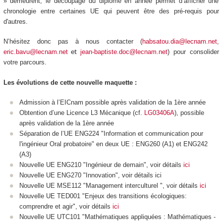
» demeurent, le découpage du diplôme en année permet d’afficher une
chronologie entre certaines UE qui peuvent être des pré-requis pour
d'autres.
N’hésitez donc pas à nous contacter (
habsatou.dia@lecnam.net
,
eric.bavu@lecnam.net
jean-baptiste.doc@lecnam.net
) pour consolider
et
votre parcours.
Les évolutions de cette nouvelle maquette :
Admission à l’EICnam possible après validation de la 1ère année
Obtention d’une Licence L3 Mécanique (cf.
LG03406A
), possible
après validation de la 1ère année
Séparation de l’UE ENG224 "Information et communication pour
l'ingénieur Oral probatoire" en deux UE : ENG260 (A1) et ENG242
(A3)
Nouvelle UE ENG210 "Ingénieur de demain", voir détails
ici
Nouvelle UE ENG270 "Innovation", voir détails ici
Nouvelle UE MSE112 "Management interculturel ", voir détails
ici
Nouvelle UE TED001 "Enjeux des transitions écologiques:
comprendre et agir", voir détails
ici
Nouvelle UE UTC101 "Mathématiques appliquées : Mathématiques -