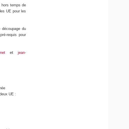
l hors temps de
 des UE pour les
le découpage du
pré-requis pour
net
jean-
et
nnée
 deux UE :