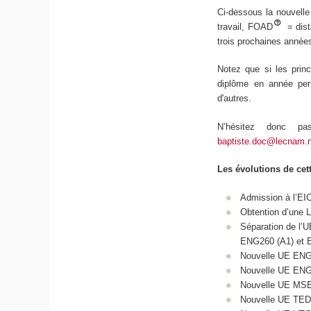
Ci-dessous la nouvell
travail, FOAD
= dis
trois prochaines anné
Notez que si les prin
diplôme en année perm
d'autres.
N’hésitez donc p
baptiste.doc@lecnam.
Les évolutions de cet
Admission à l’EIC
Obtention d’une 
Séparation de l’U
ENG260 (A1) et 
Nouvelle UE ENG2
Nouvelle UE ENG27
Nouvelle UE MSE1
Nouvelle UE TED00