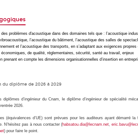
agogiques
r des problèmes d'acoustique dans des domaines tels que : l’acoustique industr
ibroacoustique, l’acoustique du bâtiment, l’acoustique des salles de spectac
onnement et l’acoustique des transports, en s’adaptant aux exigences propres d
x économiques, de qualité, réglementaires, sécurité, santé au travail, enjeux
n prenant en compte les dimensions organisationnelles d’insertion en entrepri
n du diplôme de 2026 à 2029
diplômes d’ingénieur du Cnam, le diplôme d’ingénieur de spécialité méc
 rentrée 2026.
res (équivalences d’UE) sont prévues pour les auditeurs ayant démarré la 
e. N’hésitez pas à nous contacter (
habsatou.dia@lecnam.net
,
eric.bavu@lec
net
) pour faire le point.