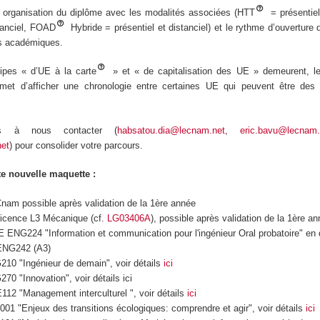
e organisation du diplôme avec les modalités associées (HTT
= présentie
tanciel, FOAD
Hybride = présentiel et distanciel) et le rythme d’ouverture
es académiques.
cipes « d’UE à la carte
» et « de capitalisation des UE » demeurent, 
et d’afficher une chronologie entre certaines UE qui peuvent être des 
as à nous contacter (
habsatou.dia@lecnam.net
,
eric.bavu@lecnam.
net
) pour consolider votre parcours.
te nouvelle maquette :
nam possible après validation de la 1ère année
Licence L3 Mécanique (cf.
LG03406A
), possible après validation de la 1ère a
E ENG224 "Information et communication pour l'ingénieur Oral probatoire" en
ENG242 (A3)
10 "Ingénieur de demain", voir détails
ici
0 "Innovation", voir détails ici
12 "Management interculturel ", voir détails
ici
1 "Enjeux des transitions écologiques: comprendre et agir", voir détails
ici