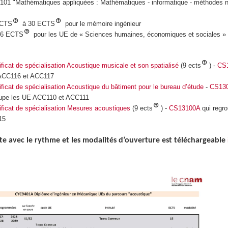
01 "Mathématiques appliquées : Mathématiques - informatique - méthodes 
ECTS
à 30 ECTS
pour le mémoire ingénieur
 6 ECTS
pour les UE de « Sciences humaines, économiques et sociales » l
ificat de spécialisation Acoustique musicale et son spatialisé
(9 ects
) -
CS
 ACC116 et ACC117
ificat de spécialisation Acoustique du bâtiment pour le bureau d’étude
-
CS13
roupe les UE ACC110 et ACC111
ificat de spécialisation Mesures acoustiques
(9 ects
) -
CS13100A
qui regr
15
e avec le rythme et les modalités d’ouverture est téléchargeable