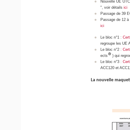
Nouvelle UE UTC1
", voir détails
ici
Passage de 39 
Passage de 12 à
ici
Le bloc n°1 :
Cert
regroupe les UE
Le bloc n°2 :
Cert
ects
) qui reg
Le bloc n°3 :
Cert
ACC120 et ACC1
La nouvelle maquett