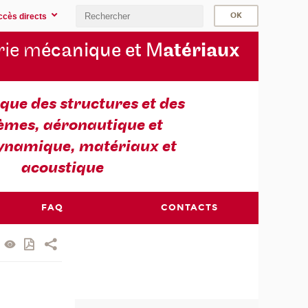
ccès directs
rie m
écanique et M
atériaux
ue des structures et des
èmes, aéronautique et
ynamique, matériaux et
acoustique
FAQ
CONTACTS