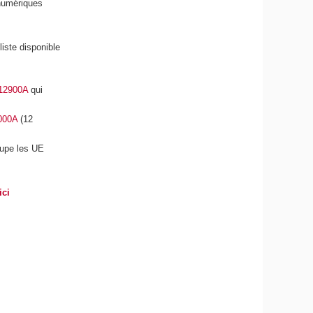
numériques
iste disponible
12900A
qui
000A
(12
oupe les UE
ici