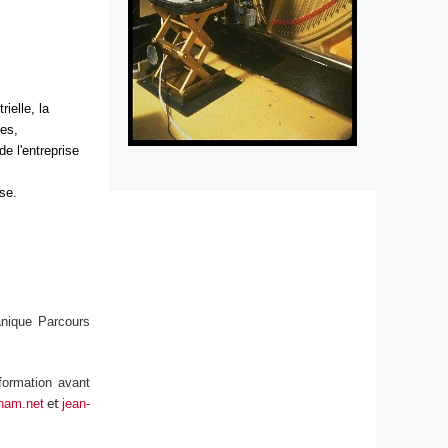
ielle, la
les,
e l'entreprise
se.
anique Parcours
formation avant
nam.net
jean-
et