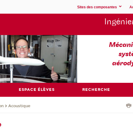
Sites des composantes
A
Ingénie
Mécaniq
syst
aérod
ESPACE ÉLÈVES
RECHERCHE
on
Acoustique
e