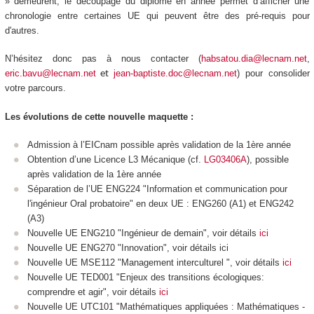
» demeurent, le découpage du diplôme en année permet d’afficher une
chronologie entre certaines UE qui peuvent être des pré-requis pour
d'autres.
N’hésitez donc pas à nous contacter (
habsatou.dia@lecnam.net
,
eric.bavu@lecnam.net
jean-baptiste.doc@lecnam.net
) pour consolider
et
votre parcours.
Les évolutions de cette nouvelle maquette :
Admission à l’EICnam possible après validation de la 1ère année
Obtention d’une Licence L3 Mécanique (cf.
LG03406A
), possible
après validation de la 1ère année
Séparation de l’UE ENG224 "Information et communication pour
l'ingénieur Oral probatoire" en deux UE : ENG260 (A1) et ENG242
(A3)
Nouvelle UE ENG210 "Ingénieur de demain", voir détails
ici
Nouvelle UE ENG270 "Innovation", voir détails ici
Nouvelle UE MSE112 "Management interculturel ", voir détails
ici
Nouvelle UE TED001 "Enjeux des transitions écologiques:
comprendre et agir", voir détails
ici
Nouvelle UE UTC101 "Mathématiques appliquées : Mathématiques -