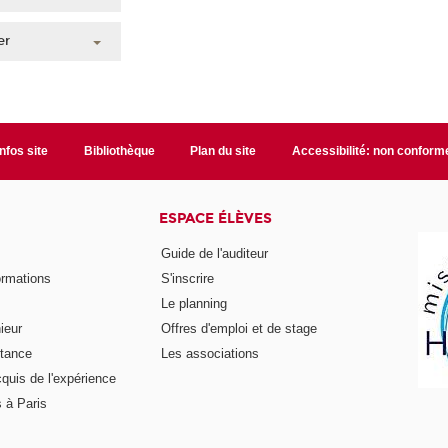
er
Infos site
Bibliothèque
Plan du site
Accessibilité: non conform
ESPACE ÉLÈVES
Guide de l'auditeur
ormations
S'inscrire
Le planning
ieur
Offres d'emploi et de stage
stance
Les associations
cquis de l'expérience
 à Paris