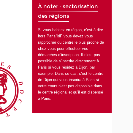
À noter : sectorisation
des régions
Si vous habitez en région, c’est-à-dire
hors Paris/IdF vous devez vous
rapprocher du centre le plus proche de
chez vous pour effectuer vos
démarches d’inscription. Il n’est pas
possible de s’inscrire directement à
Paris si vous résidez à Dijon, par
exemple. Dans ce cas, c’est le centre
de Dijon qui vous inscrira à Paris si
votre cours n’est pas disponible dans
le centre régional et qu’il est dispensé
à Paris.