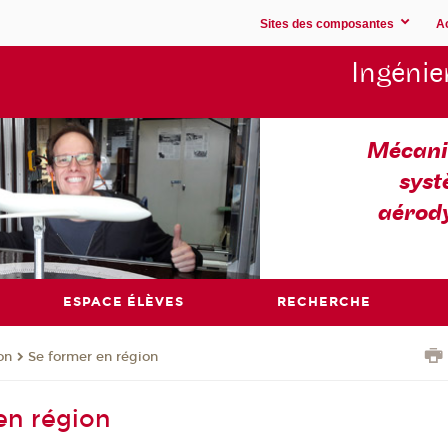
Sites des composantes
A
Ingénie
Mécaniq
syst
aérod
ESPACE ÉLÈVES
RECHERCHE
on
Se former en région
en région