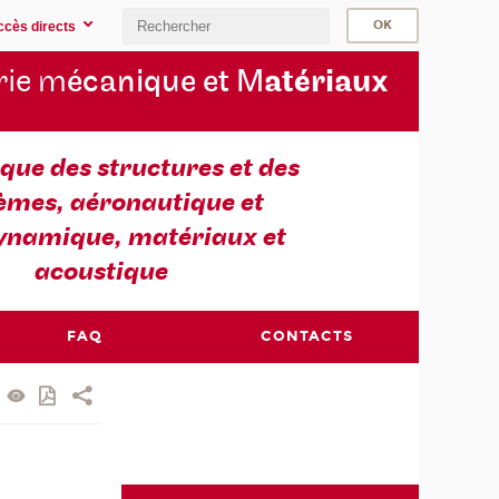
ccès directs
rie m
écanique et M
atériaux
ue des structures et des
èmes, aéronautique et
ynamique, matériaux et
acoustique
FAQ
CONTACTS