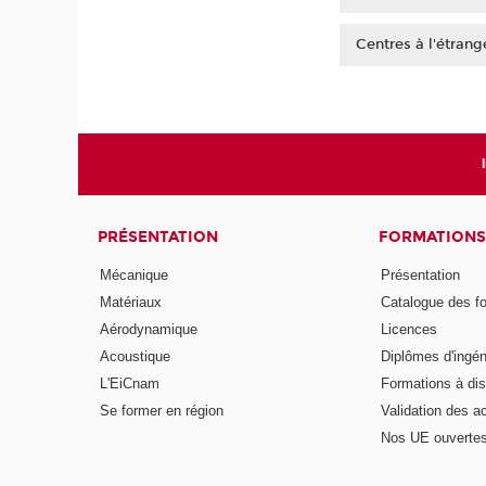
Guadeloupe
Centres à l'étrang
Guyane
Chine
Martinique
Côte d'Ivoire
Mayotte
Liban
La Réunion
Madagascar
Nouvelle-Calédonie
Maroc
Polynésie française
PRÉSENTATION
FORMATIONS
Mécanique
Présentation
Matériaux
Catalogue des f
Aérodynamique
Licences
Acoustique
Diplômes d'ingén
L'EiCnam
Formations à di
Se former en région
Validation des a
Nos UE ouvertes